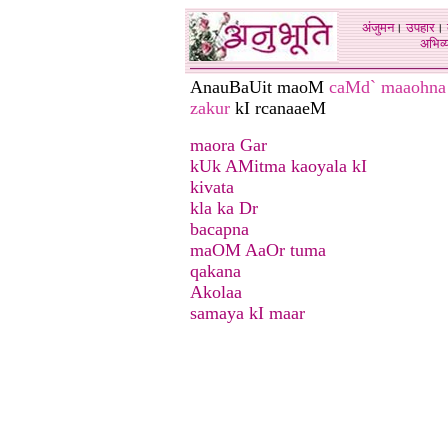
अंजुमन
।
उपहार
।
अभिव्य
AnauBaUit maoM
caMd` maaohna
zakur
kI rcanaaeM
maora Gar
kUk AMitma kaoyala kI
kivata
kla ka Dr
bacapna
maOM AaOr tuma
qakana
Akolaa
samaya kI maar