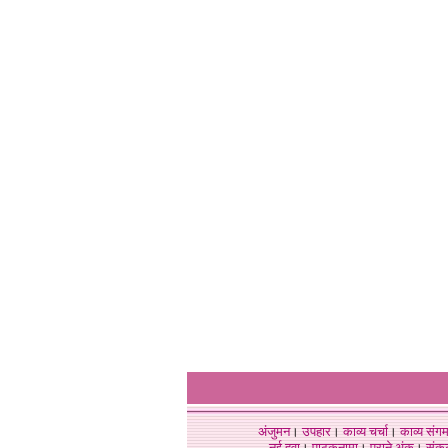
अंजुमन
।
उपहार
।
काव्य चर्चा
।
काव्य संग
नई हवा
।
पाठकनामा
।
पुराने अंक
।
संक