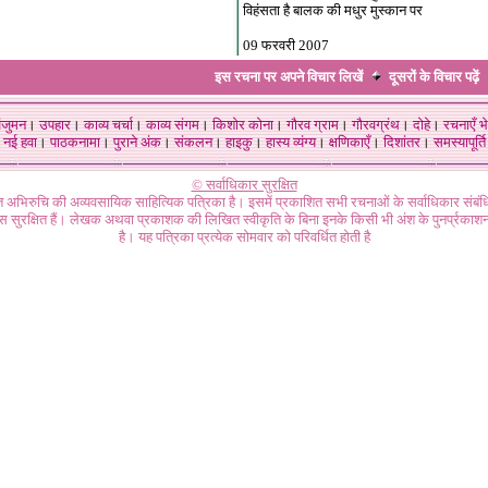
विहंसता है बालक की मधुर मुस्कान पर
09 फरवरी 2007
इस रचना पर अपने विचार लिखें
दूसरों के विचार
पढ़ें
ंजुमन
।
उपहार
।
काव्य चर्चा
।
काव्य संगम
।
किशोर कोना
।
गौरव ग्राम
।
गौरवग्रंथ
।
दोहे
।
रचनाएँ भे
नई हवा
।
पाठकनामा
।
पुराने अंक
।
संकलन
।
हाइकु
।
हास्य व्यंग्य
।
क्षणिकाएँ
।
दिशांतर
।
समस्यापूर्ति
© सर्वाधिकार सुरक्षित
गत अभिरुचि की अव्यवसायिक साहित्यिक पत्रिका है। इसमें प्रकाशित सभी रचनाओं के सर्वाधिकार संब
ास सुरक्षित हैं। लेखक अथवा प्रकाशक की लिखित स्वीकृति के बिना इनके किसी भी अंश के पुनर्प्रकाशन
है। यह पत्रिका प्रत्येक सोमवार को परिवर्धित होती है