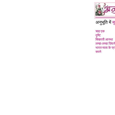
अनुभूति में
म
चाह एक
दृष्टि
बिखरती आस्था
लम्हा-लम्हा ज़िंदग
भारत माता के प्र
सपने