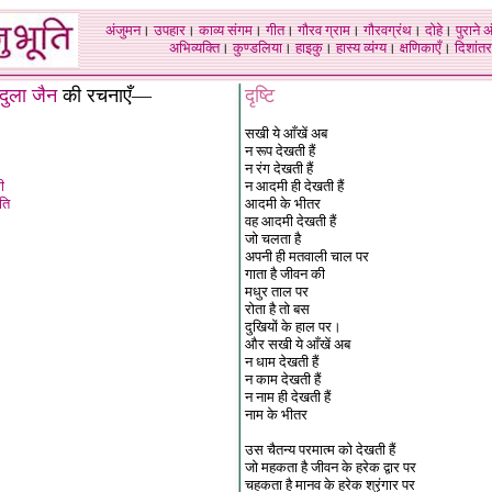
अंजुमन
।
उपहार
।
काव्य संगम
।
गीत
।
गौरव ग्राम
।
गौरवग्रंथ
।
दोहे
।
पुराने 
अभिव्यक्ति
।
कुण्डलिया
।
हाइकु
।
हास्य व्यंग्य
।
क्षणिकाएँ
।
दिशांतर
ृदुला जैन
की रचनाएँ—
दृष्टि
सखी ये आँखें अब
न रूप देखती हैं
न रंग देखती हैं
ी
न आदमी ही देखती हैं
ति
आदमी के भीतर
वह आदमी देखती हैं
जो चलता है
अपनी ही मतवाली चाल पर
गाता है जीवन की
मधुर ताल पर
रोता है तो बस
दुखियों के हाल पर।
और सखी ये आँखें अब
न धाम देखती हैं
न काम देखती हैं
न नाम ही देखती हैं
नाम के भीतर
उस चैतन्य परमात्म को देखती हैं
जो महकता है जीवन के हरेक द्वार पर
चहकता है मानव के हरेक श्रृंगार पर