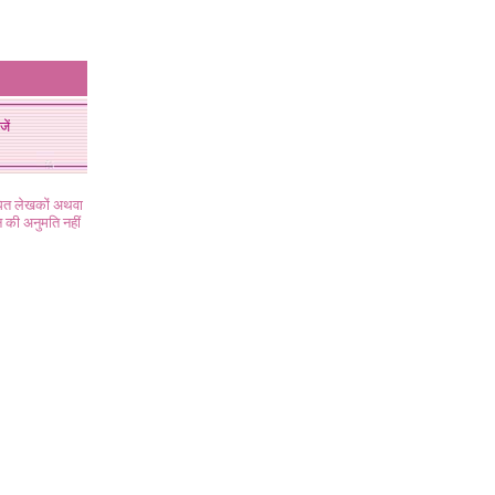
जें
ंधित लेखकों अथवा
 की अनुमति नहीं