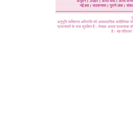
अंजुमन
।
उपहार
।
काव्य चर्चा
।
काव्य संग
नई हवा
।
पाठकनामा
।
पुराने अंक
।
संक
©
अनुभूति व्यक्तिगत अभिरुचि की अव्यवसायिक साहित्यिक प
प्रकाशकों के पास सुरक्षित हैं। लेखक अथवा प्रकाशक की 
है। यह पत्रिका प