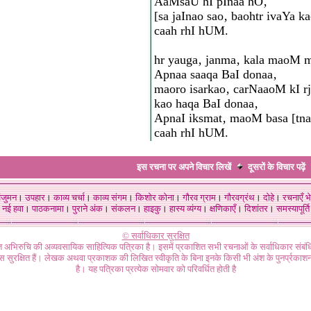
AaMsaU hI pInaa hO‚
[sa jaInao sao‚ baohtr ivaYa k
caah rhI hUM.
hr yauga‚ janma‚ kala maoM 
Apnaa saaqa BaI donaa‚
maoro isarkao‚ carNaaoM kI rj
kao haqa BaI donaa‚
ApnaI iksmat‚ maoM basa [tna
caah rhI hUM.
इस रचना पर अपने विचार लिखें
दूसरों के विचार
पढ़ें
ंजुमन
।
उपहार
।
काव्य चर्चा
।
काव्य संगम
।
किशोर कोना
।
गौरव ग्राम
।
गौरवग्रंथ
।
दोहे
।
रचनाएँ भे
नई हवा
।
पाठकनामा
।
पुराने अंक
।
संकलन
।
हाइकु
।
हास्य व्यंग्य
।
क्षणिकाएँ
।
दिशांतर
।
समस्यापूर्ति
© सर्वाधिकार सुरक्षित
गत अभिरुचि की अव्यवसायिक साहित्यिक पत्रिका है। इसमें प्रकाशित सभी रचनाओं के सर्वाधिकार संब
ास सुरक्षित हैं। लेखक अथवा प्रकाशक की लिखित स्वीकृति के बिना इनके किसी भी अंश के पुनर्प्रकाशन
है। यह पत्रिका प्रत्येक सोमवार को परिवर्धित होती है