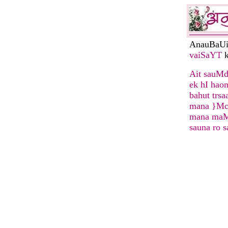
AnauBaU
vaiSaYT
k
Ait sauMd
ek hI hao
bahut trsa
mana }Mc
mana maM
sauna ro s