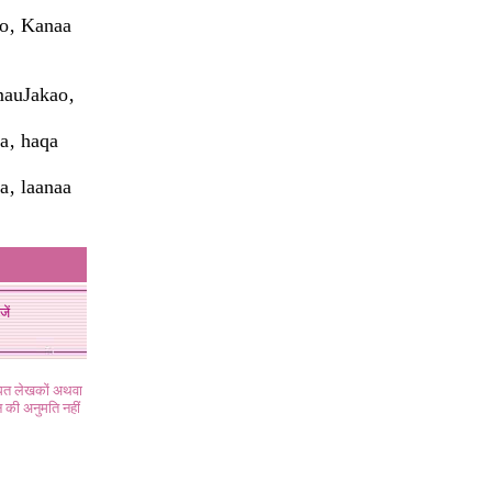
ao‚ Kanaa
mauJakao‚
a‚ haqa
a‚ laanaa
जें
ंधित लेखकों अथवा
 की अनुमति नहीं