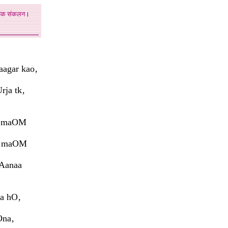
अंक
संकलन
।
agar kao‚
ja tk‚
a‚ maOM
a‚ maOM
 Aanaa
ta hO‚
Ona‚