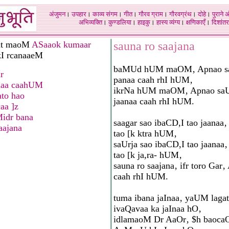
अंजुमन
।
उपहार
।
काव्य संगम
।
गीत
।
गौरव ग्राम
।
गौरवग्रंथ
।
दोहे
।
पुराने 
अभिव्यक्ति
।
कुण्डलिया
।
हाइकु
।
हास्य व्यंग्य
।
क्षणिकाएँ
।
दिशांतर
it maoM
ASaaok kumaar
sauna ro saajana
I rcanaaeM
baMUd hUM maOM‚ Apnao sa
r
panaa caah rhI hUM‚
naa caahUM
ikrNa hUM maOM‚ Apnao saUr
ato hao
jaanaa caah rhI hUM.
aa ]z
idr bana
saagar sao ibaCD,I tao jaana
aajana
tao [k ktra hUM‚
saUrja sao ibaCD,I tao jaana
tao [k ja,ra- hUM‚
sauna ro saajana‚ ifr toro Gar‚
caah rhI hUM.
tuma ibana jaInaa‚ yaUM laga
ivaQavaa ka jaInaa hO‚
idlamaoM Dr AaOr‚ $h baoca