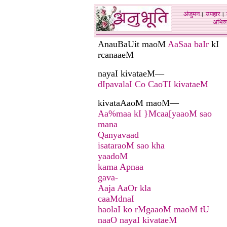
अंजुमन
।
उपहार
।
अभिव्य
AnauBaUit maoM
AaSaa baIr
kI
rcanaaeM
nayaI kivataeM—
dIpavalaI Co CaoTI kivataeM
kivataAaoM maoM—
Aa%maa kI }Mcaa[yaaoM sao
mana
Qanyavaad
isataraoM sao kha
yaadoM
kama Apnaa
gava-
Aaja AaOr kla
caaMdnaI
haolaI ko rMgaaoM maoM tU
naaO nayaI kivataeM