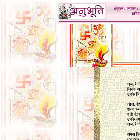
अंजुमन
।
उपहार
।
अभिव्य
जल, रे 
जिनके आग
उनके लि
जोता, बोय
श्रम कर 
बत्ती बँट
उनके तप
जल, रे 
अपना तिल
तुझे स्ने