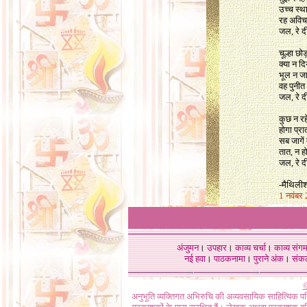
उच्च स्था
रह अवि
जल, रे 
चूल्हा छ
क्या न द
भूल न ज
वह पुनीत
जल, रे 
कुछ न रहे
होगा प्रा
सब जागें
तात, न ह
जल, रे द
-मैथिलीश
1 नवंबर
अंजुमन
।
उपहार
।
काव्य चर्चा
।
काव्य संग
नई हवा
।
पाठकनामा
।
पुराने अंक
।
संक
©
अनुभूति व्यक्तिगत अभिरुचि की अव्यवसायिक साहित्यिक प