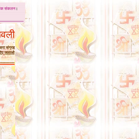
अंक
संकलन
।
ावली
सरा संग्रह
दिए जलाओ