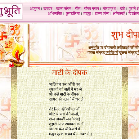
अंजुमन
।
उपहार
।
काव्य संगम
।
गीत
।
गौरव ग्राम
।
गौरवग्रंथ
।
दोहे
।
पुराने 
अभिव्यक्ति
।
कुण्डलिया
।
हाइकु
।
हास्य व्यंग्य
।
क्षणिकाएँ
।
दिशांतर
शुभ दीप
अनुभूति पर दीपावली कविताओं की ती
पहला संग्रह
ज्योति पर्व
दूसरा संग्रह
माटी के दीपक
आलिंगन कर आँधी का
तूफ़ानों को बाहों में भर ले
ओ नन्हें माटी के दीपक
सागर को पलकों में धर ले।
तेरे लिए नहीं आँचल की
ओट आसरा देने वाली,
ताल ठोकती लड़ने आई
तुझसे आज अमावस काली
जलता चल अँधियारों में
मद्धम प्रकाश का धीमा स्वर ले।