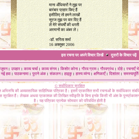
माना अँधियारों ने तुझ पर
बारंबार प्रहार किए हैं
इसीलिए तो हमने लाखों
सूरज तुझ पर वार दिए हैं
ले मेरे संघर्षों की धरती
अरमानों का अंबर ले।
-डॉ. सरिता शर्मा
16 अक्तूबर 2006
इस रचना पर अपने विचार लिखें
दूसरों के विचार
पढ़ें
ंजुमन
।
उपहार
।
काव्य चर्चा
।
काव्य संगम
।
किशोर कोना
।
गौरव ग्राम
।
गौरवग्रंथ
।
दोहे
।
रचनाएँ भे
नई हवा
।
पाठकनामा
।
पुराने अंक
।
संकलन
।
हाइकु
।
हास्य व्यंग्य
।
क्षणिकाएँ
।
दिशांतर
।
समस्यापूर्ति
© सर्वाधिकार सुरक्षित
गत अभिरुचि की अव्यवसायिक साहित्यिक पत्रिका है। इसमें प्रकाशित सभी रचनाओं के सर्वाधिकार संब
ास सुरक्षित हैं। लेखक अथवा प्रकाशक की लिखित स्वीकृति के बिना इनके किसी भी अंश के पुनर्प्रकाशन
है। यह पत्रिका प्रत्येक सोमवार को परिवर्धित होती है