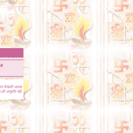
जें
ंधित लेखकों अथवा
 की अनुमति नहीं