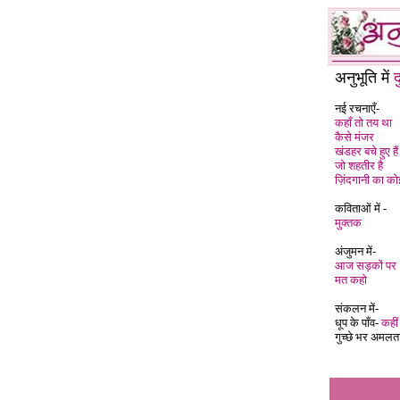
अनुभूति में
द
नई रचनाएँ-
कहाँ तो तय था
कैसे मंजर
खंडहर बचे हुए हैं
जो शहतीर है
ज़िंदगानी का 
कविताओं में -
मुक्तक
अंजुमन में-
आज सड़कों पर
मत कहो
संकलन में-
धूप के पाँव-
कहीं 
गुच्छे भर अमलत