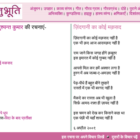
अंजुमन
।
उपहार
।
काव्य संगम
।
गीत
।
गौरव ग्राम
।
गौरवग्रंथ
।
दोहे
।
पुराने 
अभिव्यक्ति
।
कुण्डलिया
।
हाइकु
।
हास्य व्यंग्य
।
क्षणिकाएँ
।
दिशांतर
ुश्यन्त कुमार
की रचनाएं-
ज़िंदगानी का कोई मक़सद
ज़िंदगानी का कोई मक़सद नहीं है
एक भी क़द आज आदमक़द नहीं है
राम जाने किस जगह होंगे क़बूतर
इस इमारत में कोई गुम्बद नहीं है
कोई मकसद
आपसे मिल कर हमें अक्सर लगा है
हुस्न में अब जज़्बा-ए-अमज़द नहीं है
पेड़-पौधे हैं बहुत बौने तुम्हारे
रास्तों में एक भी बरगद नहीं है
मैकदे का रास्ता अब भी खुला है
सिर्फ़ आमद-रफ़्त ही ज़ायद नहीं है
पे धूप
इस चमन को देख कर किसने कहा था
ास-
विदा के बाद प्रतीक्षा
एक पंछी भी यहाँ शायद नहीं है
६ अप्रैल २००९
इस रचना पर अपने विचार लिखें
दूसरों के विचार
पढ़ें