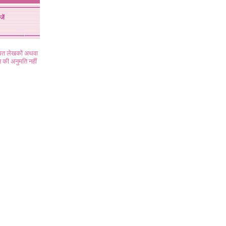
जें
ंधित लेखकों अथवा
 की अनुमति नहीं