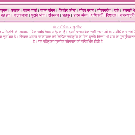
ंजुमन
।
उपहार
।
काव्य चर्चा
।
काव्य संगम
।
किशोर कोना
।
गौरव ग्राम
।
गौरवग्रंथ
।
दोहे
।
रचनाएँ भे
नई हवा
।
पाठकनामा
।
पुराने अंक
।
संकलन
।
हाइकु
।
हास्य व्यंग्य
।
क्षणिकाएँ
।
दिशांतर
।
समस्यापूर्ति
© सर्वाधिकार सुरक्षित
गत अभिरुचि की अव्यवसायिक साहित्यिक पत्रिका है। इसमें प्रकाशित सभी रचनाओं के सर्वाधिकार संब
ास सुरक्षित हैं। लेखक अथवा प्रकाशक की लिखित स्वीकृति के बिना इनके किसी भी अंश के पुनर्प्रकाशन
है। यह पत्रिका प्रत्येक सोमवार को परिवर्धित होती है