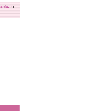
अंक
संकलन
।