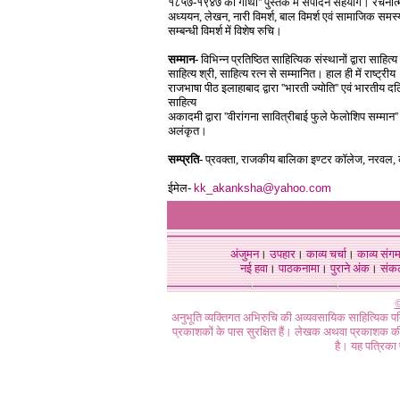
१८५७-१९४७ की गाथा'' पुस्तक में संपादन सहयोग। रचनात
अध्ययन, लेखन, नारी विमर्श, बाल विमर्श एवं सामाजिक समस्
सम्बन्धी विमर्श में विशेष रुचि।
सम्मान-
विभिन्न प्रतिष्ठित साहित्यिक संस्थानों द्वारा साहित्य
साहित्य श्री, साहित्य रत्न से सम्मानित। हाल ही में राष्ट्रीय
राजभाषा पीठ इलाहाबाद द्वारा ''भारती ज्योति'' एवं भारतीय द
साहित्य
अकादमी द्वारा ''वीरांगना सावित्रीबाई फुले फेलोशिप सम्मान''
अलंकृत।
सम्प्रति-
प्रवक्ता, राजकीय बालिका इण्टर कॉलेज, नरवल, 
ईमेल-
kk_akanksha@yahoo.com
अंजुमन
।
उपहार
।
काव्य चर्चा
।
काव्य संग
नई हवा
।
पाठकनामा
।
पुराने अंक
।
संक
©
अनुभूति व्यक्तिगत अभिरुचि की अव्यवसायिक साहित्यिक प
प्रकाशकों के पास सुरक्षित हैं। लेखक अथवा प्रकाशक की 
है। यह पत्रिका प