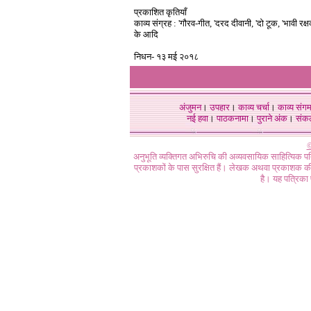
प्रकाशित कृतियाँ
काव्य संग्रह : 'गौरव-गीत, 'दरद दीवानी, 'दो टूक, 'भावी रक्
के आदि
निधन- १३ मई २०१८
अंजुमन
।
उपहार
।
काव्य चर्चा
।
काव्य संग
नई हवा
।
पाठकनामा
।
पुराने अंक
।
संक
©
अनुभूति व्यक्तिगत अभिरुचि की अव्यवसायिक साहित्यिक प
प्रकाशकों के पास सुरक्षित हैं। लेखक अथवा प्रकाशक की 
है। यह पत्रिका प