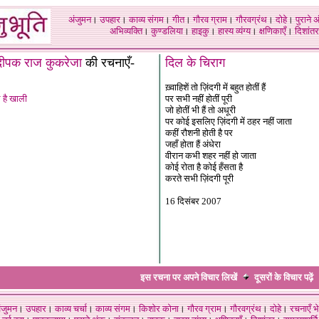
अंजुमन
।
उपहार
।
काव्य संगम
।
गीत
।
गौरव ग्राम
।
गौरवग्रंथ
।
दोहे
।
पुराने 
अभिव्यक्ति
।
कुण्डलिया
।
हाइकु
।
हास्य व्यंग्य
।
क्षणिकाएँ
।
दिशांतर
दीपक राज कुकरेजा
की रचनाएँ-
दिल के चिराग
ख़्वाहिशें तो ज़िंदगी में बहुत होतीं हैं
 है खाली
पर सभी नहीं होतीं पूरी
जो होतीं भी हैं तो अधूरी
पर कोई इसलिए ज़िंदगी में ठहर नहीं जाता
कहीं रौशनी होती है पर
जहाँ होता हैं अंधेरा
वीरान कभी शहर नहीं हो जाता
कोई रोता है कोई हँसता है
करते सभी ज़िंदगी पूरी
16 दिसंबर 2007
इस रचना पर अपने विचार लिखें
दूसरों के विचार
पढ़ें
ंजुमन
।
उपहार
।
काव्य चर्चा
।
काव्य संगम
।
किशोर कोना
।
गौरव ग्राम
।
गौरवग्रंथ
।
दोहे
।
रचनाएँ भे