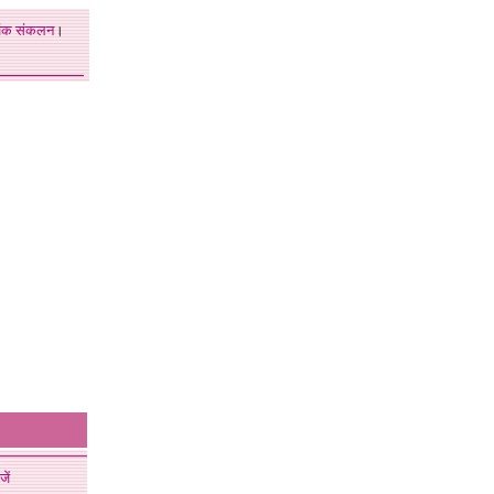
अंक
संकलन
।
जें