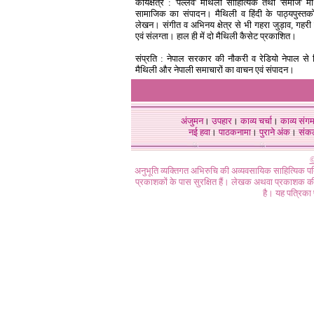
कार्यक्षेत्र : 'पल्लव' मैथिली साहित्यिक तथा 'समाज' म
सामाजिक का संपादन। मैथिली व हिंदी के पाठ्यपुस्तको
लेखन। संगीत व अभिनय क्षेत्र से भी गहरा जुड़ाव, गहरी 
एवं संलग्ता। हाल ही में दो मैथिली कैसेट प्रकाशित।
संप्रति : नेपाल सरकार की नौकरी व रेडियो नेपाल से हि
मैथिली और नेपाली समाचारों का वाचन एवं संपादन।
अंजुमन
।
उपहार
।
काव्य चर्चा
।
काव्य संग
नई हवा
।
पाठकनामा
।
पुराने अंक
।
संक
©
अनुभूति व्यक्तिगत अभिरुचि की अव्यवसायिक साहित्यिक प
प्रकाशकों के पास सुरक्षित हैं। लेखक अथवा प्रकाशक की 
है। यह पत्रिका प