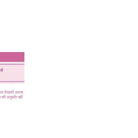
जें
ंधित लेखकों अथवा
 की अनुमति नहीं