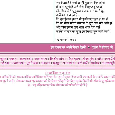
जब देखते हैं वे उन्हें अपनी भुखमरी निगाहों से
तो वे भी घूरते हैं उन्हें जैसी निकृष्ट दृष्टि से
और फिर जैसे घुड़ककर खबरदार करते हुए
उन्हें बताना चाहते हैं-
कि तुम इंसान होकर भी इतने गए गुज़रे हो गए हो
कि जो भीख माँगने भगवान के द्वार तक चले आते हो
अरे कौन इंसान तुम्हें भला भीख देगा वहाँ
करके भगवान की पूजा इंसानियत भूल जाते जहाँ!
२३ फरवरी २००९
इस रचना पर अपने विचार लिखें
दूसरों के विचार
पढ़ें
ंजुमन
।
उपहार
।
काव्य चर्चा
।
काव्य संगम
।
किशोर कोना
।
गौरव ग्राम
।
गौरवग्रंथ
।
दोहे
।
रचनाएँ भे
नई हवा
।
पाठकनामा
।
पुराने अंक
।
संकलन
।
हाइकु
।
हास्य व्यंग्य
।
क्षणिकाएँ
।
दिशांतर
।
समस्यापूर्ति
© सर्वाधिकार सुरक्षित
गत अभिरुचि की अव्यवसायिक साहित्यिक पत्रिका है। इसमें प्रकाशित सभी रचनाओं के सर्वाधिकार संब
ास सुरक्षित हैं। लेखक अथवा प्रकाशक की लिखित स्वीकृति के बिना इनके किसी भी अंश के पुनर्प्रकाशन
है। यह पत्रिका प्रत्येक सोमवार को परिवर्धित होती है