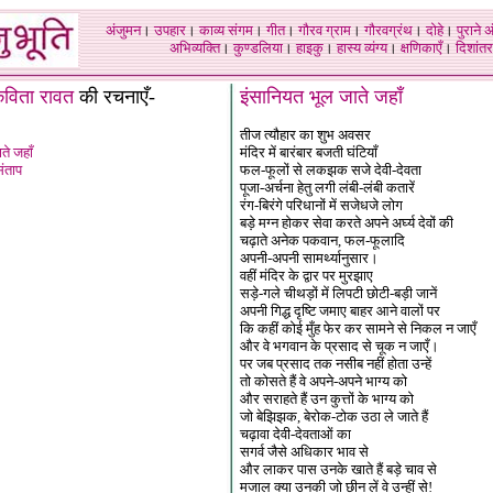
अंजुमन
।
उपहार
।
काव्य संगम
।
गीत
।
गौरव ग्राम
।
गौरवग्रंथ
।
दोहे
।
पुराने 
अभिव्यक्ति
।
कुण्डलिया
।
हाइकु
।
हास्य व्यंग्य
।
क्षणिकाएँ
।
दिशांतर
विता रावत
की रचनाएँ
-
इंसानियत भूल जाते जहाँ
तीज त्यौहार का शुभ अवसर
ते जहाँ
मंदिर में बारंबार बजती घंटियाँ
संताप
फल-फूलों से लकझक सजे देवी-देवता
पूजा-अर्चना हेतु लगी लंबी-लंबी कतारें
रंग-बिरंगे परिधानों में सजेधजे लोग
बड़े मग्न होकर सेवा करते अपने अर्घ्य देवों की
चढ़ाते अनेक पकवान, फल-फूलादि
अपनी-अपनी सामर्थ्यानुसार।
वहीं मंदिर के द्वार पर मुरझाए
सड़े-गले चीथड़ों में लिपटी छोटी-बड़ी जानें
अपनी गिद्ध दृष्टि जमाए बाहर आने वालों पर
कि कहीं कोई मुँह फेर कर सामने से निकल न जाएँ
और वे भगवान के प्रसाद से चूक न जाएँ।
पर जब प्रसाद तक नसीब नहीं होता उन्हें
तो कोसते हैं वे अपने-अपने भाग्य को
और सराहते हैं उन कुत्तों के भाग्य को
जो बेझिझक, बेरोक-टोक उठा ले जाते हैं
चढ़ावा देवी-देवताओं का
सगर्व जैसे अधिकार भाव से
और लाकर पास उनके खाते हैं बड़े चाव से
मजाल क्या उनकी जो छीन लें वे उन्हीं से!