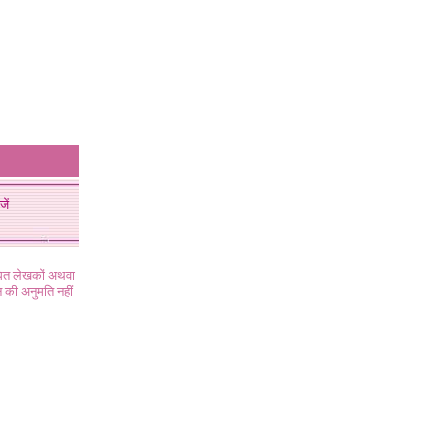
जें
ंधित लेखकों अथवा
 की अनुमति नहीं