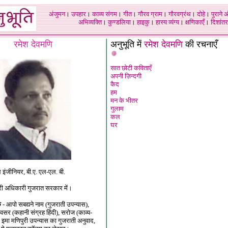
अंजुमन
।
उपहार
।
काव्य संगम
।
गीत
।
गौरव ग्राम
।
गौरवग्रंथ
।
दोहे
।
पुराने 
अभिव्यक्ति
।
कुण्डलिया
।
हाइकु
।
हास्य व्यंग्य
।
क्षणिकाएँ
।
दिशांतर
रमेश देवमणि
अनुभूति में
रमेश देवमणि
की रचनाएँ
सात छोटी कविताएँ
अपनी ज़िन्दगी
कैद
हम
मन के भीतर
गुलाम
कल
घर
इंजीनियर, बी.ए. एल-एल. बी.
 अधिकारी गुजरात सरकार में।
क
- आपो सबद्यने नाम (गुजराती उपन्यास),
र (कहानी संग्रह हिंदी), सरोज (काव्य-
, इमा मणिपुरी उपन्यास का गुजराती अनुवाद,