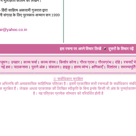
र मे मुलाक़ात कॉलम का लेखन।
न-
हिंदी साहित्य अकादमी गुजरात द्वारा
नी संग्रह के लिए पुरस्कार-सन्मान सन 1999
ir@yahoo.co.in
इस रचना पर अपने विचार लिखें
दूसरों के विचार
पढ़ें
ंजुमन
।
उपहार
।
काव्य चर्चा
।
काव्य संगम
।
किशोर कोना
।
गौरव ग्राम
।
गौरवग्रंथ
।
दोहे
।
रचनाएँ भे
नई हवा
।
पाठकनामा
।
पुराने अंक
।
संकलन
।
हाइकु
।
हास्य व्यंग्य
।
क्षणिकाएँ
।
दिशांतर
।
समस्यापूर्ति
© सर्वाधिकार सुरक्षित
गत अभिरुचि की अव्यवसायिक साहित्यिक पत्रिका है। इसमें प्रकाशित सभी रचनाओं के सर्वाधिकार संब
ास सुरक्षित हैं। लेखक अथवा प्रकाशक की लिखित स्वीकृति के बिना इनके किसी भी अंश के पुनर्प्रकाशन
है। यह पत्रिका प्रत्येक सोमवार को परिवर्धित होती है