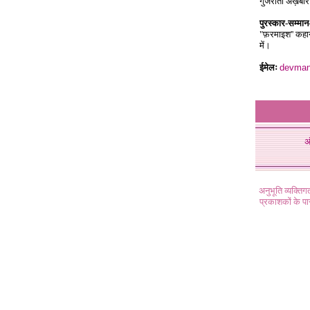
गुजराती अख़बा
पुरस्कार-सम्मा
"फ़रमाइश'' कहा
में।
ईमेलः
devman
अ
अनुभूति व्यक्ति
प्रकाशकों के प