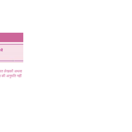
जें
ंधित लेखकों अथवा
 की अनुमति नहीं