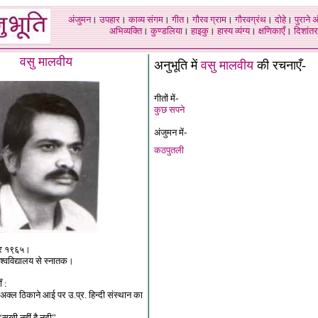
अंजुमन
।
उपहार
।
काव्य संगम
।
गीत
।
गौरव ग्राम
।
गौरवग्रंथ
।
दोहे
।
पुराने 
अभिव्यक्ति
।
कुण्डलिया
।
हाइकु
।
हास्य व्यंग्य
।
क्षणिकाएँ
।
दिशांतर
वसु मालवीय
अनुभूति में
वसु मालवीय
की रचनाएँ-
गीतों में-
कुछ सपने
अंजुमन में-
कठपुतली
्बर १९६५।
विश्वविद्यालय से स्नातक।
ँ :
:अक्ल ठिकाने आई पर उ
.
प्र
.
हिन्दी संस्थान का
“सूखी नहीं है नदी”