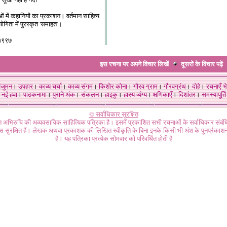
ओं में कहानियों का प्रकाशन। वर्तमान साहित्य
ोगिता में पुरस्कृत 'समाहत'।
 १९९७
इस रचना पर अपने विचार लिखें
दूसरों के विचार
पढ़ें
ंजुमन
।
उपहार
।
काव्य चर्चा
।
काव्य संगम
।
किशोर कोना
।
गौरव ग्राम
।
गौरवग्रंथ
।
दोहे
।
रचनाएँ भे
नई हवा
।
पाठकनामा
।
पुराने अंक
।
संकलन
।
हाइकु
।
हास्य व्यंग्य
।
क्षणिकाएँ
।
दिशांतर
।
समस्यापूर्ति
© सर्वाधिकार सुरक्षित
गत अभिरुचि की अव्यवसायिक साहित्यिक पत्रिका है। इसमें प्रकाशित सभी रचनाओं के सर्वाधिकार संब
ास सुरक्षित हैं। लेखक अथवा प्रकाशक की लिखित स्वीकृति के बिना इनके किसी भी अंश के पुनर्प्रकाशन
है। यह पत्रिका प्रत्येक सोमवार को परिवर्धित होती है