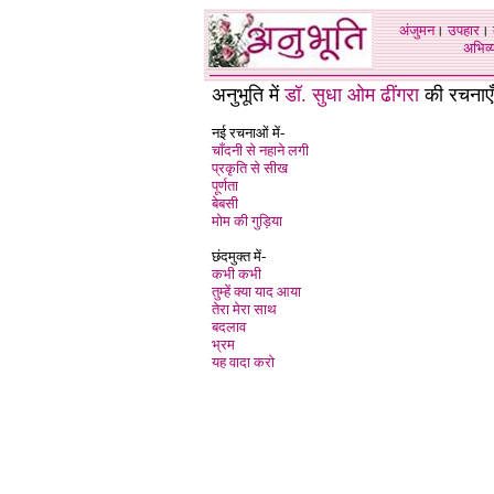
अंजुमन
।
उपहार
।
अभिव्य
अनुभूति में
डॉ.
सुधा ओम ढींगरा
की रचनाएँ
नई रचनाओं में-
चाँदनी से नहाने लगी
प्रकृति से सीख
पूर्णता
बेबसी
मोम की गुड़िया
छंदमुक्त में-
कभी कभी
तुम्हें क्या याद आया
तेरा मेरा साथ
बदलाव
भ्रम
यह वादा करो