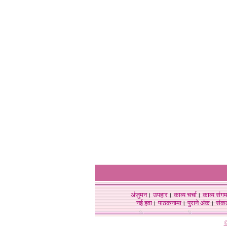
अंजुमन
।
उपहार
।
काव्य चर्चा
।
काव्य संग
नई हवा
।
पाठकनामा
।
पुराने अंक
।
संक
©