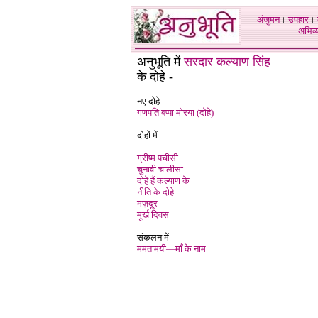
अंजुमन
।
उपहार
।
अभिव्य
अनुभूति में
सरदार कल्याण सिंह
के दोहे -
नए दोहे—
गणपति बप्पा मोरया (दोहे)
दोहों में--
ग्रीष्म पचीसी
चुनावी चालीसा
दोहे हैं कल्याण के
नीति के दोहे
मज़दूर
मूर्ख दिवस
संकलन में—
ममतामयी—माँ के नाम