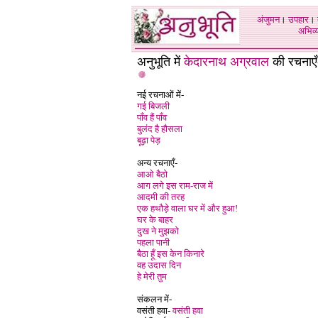
अंजुमन
।
उपहार
।
अभिव्य
अनुभूति में
केदारनाथ अग्रवाल
की रचनाएँ
नई रचनाओं में-
गई बिजली
पाँव हैं पाँव
बुलंद है हौसला
बूढ़ा पेड़
अन्य रचनाएँ-
आओ बैठो
आग लगे इस राम-राज में
आदमी की तरह
एक हथौड़े वाला घर में और हुआ!
घर के बाहर
दुख ने मुझको
पहला पानी
बैठा हूँ इस केन किनारे
वह उदास दिन
हे मेरी तुम
संकलन में-
वसंती हवा-
वसंती हवा