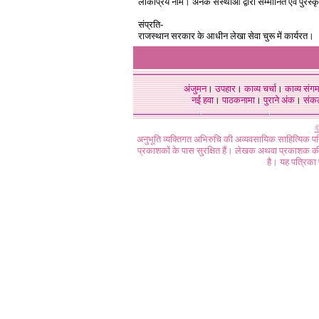
लोकप्रिय नाम। अनेक संस्थाओं द्वारा सम्मानित एवं पुरस्
संप्रति-
राजस्थान सरकार के आधीन लेखा सेवा चुरू में कार्यरत।
अंजुमन
।
उपहार
।
काव्य चर्चा
।
काव्य संग
नई हवा
।
पाठकनामा
।
पुराने अंक
।
संक
©
अनुभूति व्यक्तिगत अभिरुचि की अव्यवसायिक साहित्यिक प
प्रकाशकों के पास सुरक्षित हैं। लेखक अथवा प्रकाशक की 
है। यह पत्रिका प