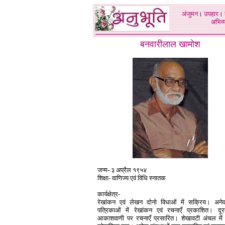
अंजुमन
।
उपहार
।
अभिव्य
बनवारीलाल खामोश
जन्म- ३ अप्रैल १९५४
शिक्षा- वाणिज्य एवं विधि स्नातक
कार्यक्षेत्र-
रेखांकन एवं लेखन दोनो विधाओं में सक्रिय। अने
पत्रिकाओं में रेखांकन एवं रचनाएँ प्रकाशित। दूर
आकाशवाणी पर रचनाएँ प्रसारित। शेखावटी अंचल में म