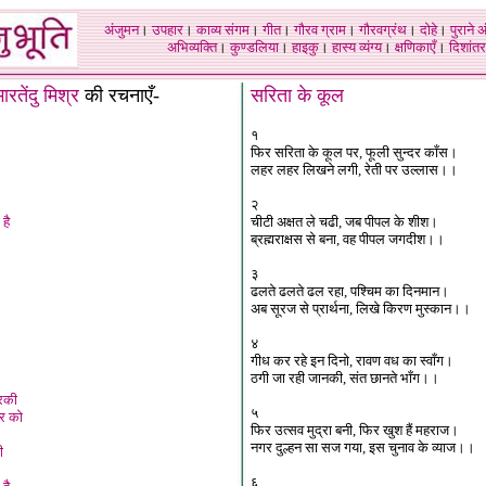
अंजुमन
।
उपहार
।
काव्य संगम
।
गीत
।
गौरव ग्राम
।
गौरवग्रंथ
।
दोहे
।
पुराने 
अभिव्यक्ति
।
कुण्डलिया
।
हाइकु
।
हास्य व्यंग्य
।
क्षणिकाएँ
।
दिशांतर
ारतेंदु मिश्र
की रचनाएँ-
सरिता के कूल
१
फिर सरिता के कूल पर, फूली सुन्दर काँस।
लहर लहर लिखने लगी, रेती पर उल्लास।।
२
है
चीटी अक्षत ले चढी, जब पीपल के शीश।
ब्रह्मराक्षस से बना, वह पीपल जगदीश।।
३
ढलते ढलते ढल रहा, पश्चिम का दिनमान।
अब सूरज से प्रार्थना, लिखे किरण मुस्कान।।
४
गीध कर रहे इन दिनो, रावण वध का स्वाँग।
ठगी जा रही जानकी, संत छानते भाँग।।
दरकी
५
हर को
फिर उत्सव मुद्रा बनी, फिर खुश हैं महराज।
नगर दुल्हन सा सज गया, इस चुनाव के व्याज।।
ी
६