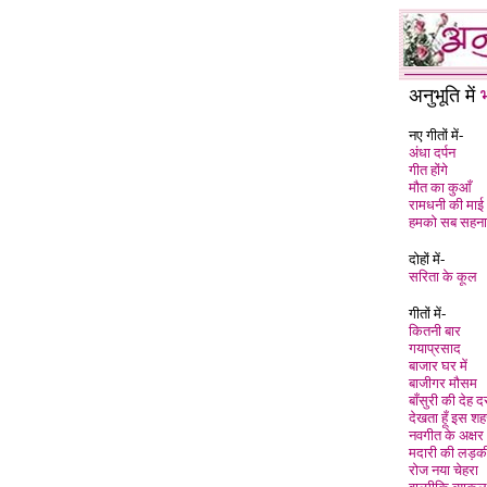
अनुभूति में
भ
नए गीतों में-
अंधा दर्पन
गीत होंगे
मौत का कुआँ
रामधनी की माई
हमको सब सहना 
दोहों में-
सरिता के कूल
गीतों में-
कितनी बार
गयाप्रसाद
बाजार घर में
बाजीगर मौसम
बाँसुरी की देह 
देखता हूँ इस श
नवगीत के अक्षर
मदारी की लड़क
रोज नया चेहरा