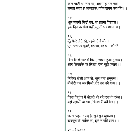
कल गाड़ी थी नाव पर, अब गाड़ी पर नाव।
समझ सका है आजतक, कौन समय का दाँव।।
१४
धूल नहायी चिड़ी का, था इतना विश्वास।
इक दिन बरसेगा यहाँ, मुट्ठी भर आकाश।।
१५
मुँह फेरे लेटे रहे, पहले दोनो मौन।
पुन: परस्पर पूछते, वह था, वह थी–कौन?
१६
बिना लिखे खत में मिला, सहमा हुआ गुलाब।
और लिफाफे पर लिखा, देना मुझे जवाब।।
१७
निंबिया बोली आम से, भूल गया अनुबन्ध।
मैं बौरी जब जब मिली, तेरे तन की गन्ध।।
१८
जिस निकुंज में खेलते, थे रति रस के खेल।
वहाँ पड़ोसी बो गया, चिनगारी की बेल।।
१९
धरती पहला छन्द है, सुने गुने चुपचाप।
खरबूजे की फाँक सा, इसे न बाँटें आप।।
२१ मई २०१०