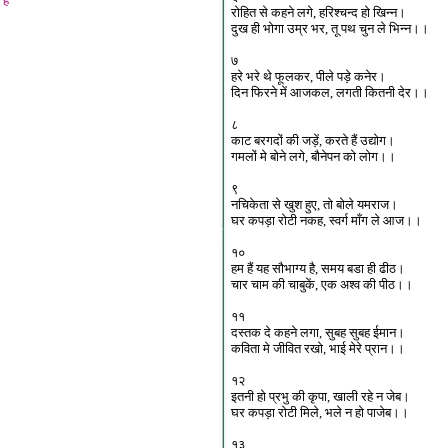
 है
रोहित से कहने लगे, हरिश्चन्द हो खिन्न।
दुख ही भोगा उम्र भर, तू पथ चुन ले भिन्न।।
७
हरे भरे थे फूलकर, पीले पड़े कनेर।
दिन फिरने में आजकल, लगती कितनी देर।।
८
काट बरगदों की जड़ें, करते हैं उद्योग।
गमलों मे बोने लगे, बौनेपन को लोग।।
९
नचिकेता से खुश हुए, तो बोले यमराज।
घर कपड़ा रोटी नकह, स्वर्ग माँग ले आज।।
१०
हम हैं यह सौभाग्य है, समय बडा ही ढीठ।
चार चाम की चाबुकें, एक अश्व की पीठ।।
११
दस्तक दे कहने लगा, सुबह सुबह ईमान।
कविता मे जीवित रखो, भाई मेरे प्रान।।
१२
इतनी हो प्रभु की कृपा, खाली रहे न जेब।
घर कपड़ा रोटी मिले, भले न हो पाजेब।।
१३