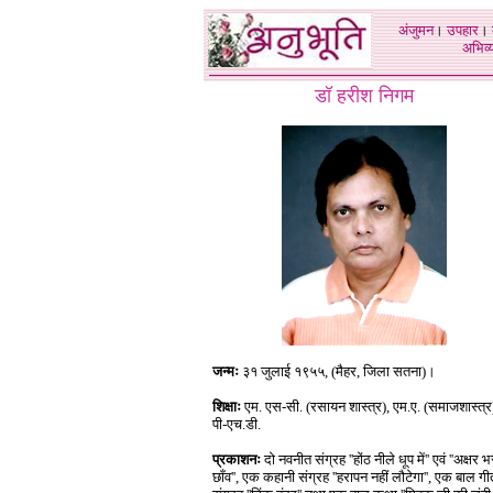
अंजुमन
।
उपहार
।
अभिव्य
डॉ हरीश निगम
जन्मः
३१ जुलाई १९५५, (मैहर, जिला सतना)।
शिक्षाः
एम. एस-सी. (रसायन शास्त्र), एम.ए. (समाजशास्त्र
पी-एच.डी.
प्रकाशनः
दो नवनीत संग्रह ''होंठ नीले धूप में'' एवं ''अक्षर भ
छाँव'', एक कहानी संग्रह ''हरापन नहीं लौटेगा'', एक बाल गी