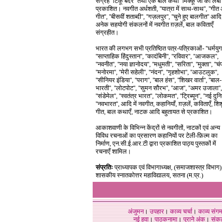
संग्रह ''टिंकू बंदर'' तथा एक बाल कथा ''मिक्कू जी की लंबी 
प्रकाशित। नवगीत अर्धशती, ''यात्रा में साथ-साथ'', ''गी
गीत'', ''बीसवीं शताब्दी'', ''गज़लपुर'', ''चुने हुए बालगीत'' आदि
अनेक सहयोगी संकलनों में नवगीत ग़ज़लें, बाल कविताएँ
संग्रहीत।
भारत की लगभग सभी प्रतिष्ठित पत्र-पत्रिकाओं- ''धर्मयुग'
''साप्ताहिक हिंदुस्तान'', ''कादंबिनी'', ''रविवार'', ''आजकल'',
''नवनीत'', ''नया ज्ञानोदय'', ''मधुमती'', ''सरिता'', ''मुक्ता'', ''च
''मनोरमा'', ''मेरी सहेली'', ''नंदन'', ''गृहशोभा'', ''आउटलुक'',
''सीनियर इंडिया'', ''पराग'', ''बाल हंस'', ''शिखर वार्ता'', ''बाल-
भारती'', ''लोटपोट'', ''सुमन सौरभ'', ''आज'', ''अमर उजाला'',
''संडेमेल'', ''स्वतंत्र भारत'', ''लोकमत'', ''ट्रिब्यून'', ''नई दुनि
''नवभारत'', आदि में नवगीत, कहानियाँ, ग़ज़लें, कविताएँ, शिश
गीत, बाल कथाएँ, नाटक आदि बहुतायत से प्रकाशित।
आकाशवाणी के विभिन्न केंद्रों से नवगीतों, नाटकों एवं अन्य
विविध रचनाओं का प्रसारण कहानियों पर टेली-फ़िल्म का
निर्माण, एन.सी.ई.आर.टी द्वारा प्रकाशित पाठ्य पुस्तकों में
रचनाएँ शामिल।
संप्रतिः
प्राध्यापक एवं विभागाध्यक्ष, (समाजशास्त्र विभाग)
शासकीय स्नातकोत्तर महाविद्यालय, सतना (म.प्र.)
अंजुमन
।
उपहार
।
काव्य चर्चा
।
काव्य संग
नई हवा
।
पाठकनामा
।
पुराने अंक
।
संक