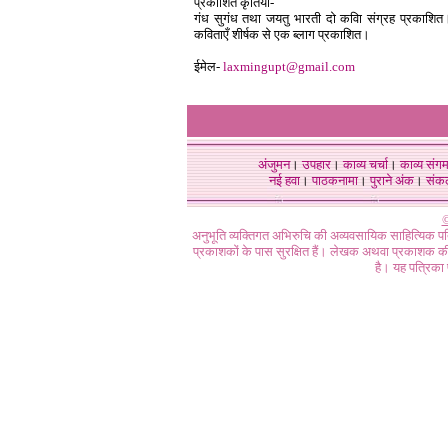
प्रकाशित कृतियाँ-
गंध सुगंध तथा जयतु भारती दो कविा संग्रह प्रकाशित
कविताएँ शीर्षक से एक ब्लाग प्रकाशित।
ईमेल-
laxmingupt@gmail.com
अंजुमन
।
उपहार
।
काव्य चर्चा
।
काव्य संग
नई हवा
।
पाठकनामा
।
पुराने अंक
।
संक
©
अनुभूति व्यक्तिगत अभिरुचि की अव्यवसायिक साहित्यिक प
प्रकाशकों के पास सुरक्षित हैं। लेखक अथवा प्रकाशक की 
है। यह पत्रिका प