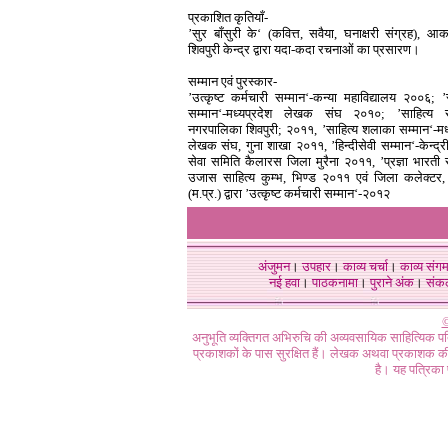
प्रकाशित कृतियाँ-
’सुर बाँसुरी के‘ (कवित्त, सवैया, घनाक्षरी संग्रह), आ
शिवपुरी केन्द्र द्वारा यदा-कदा रचनाओं का प्रसारण।
सम्मान एवं पुरस्कार-
’उत्कृष्ट कर्मचारी सम्मान‘-कन्या महाविद्यालय २००६; ’
सम्मान‘-मध्यप्रदेश लेखक संघ २०१०; ’साहित्य स
नगरपालिका शिवपुरी; २०११, ’साहित्य शलाका सम्मान‘-मध्
लेखक संघ, गुना शाखा २०११, ’हिन्दीसेवी सम्मान‘-केन्द्री
सेवा समिति कैलारस जिला मुरैना २०११, ’प्रज्ञा भारती स
उजास साहित्य कुम्भ, भिण्ड २०११ एवं जिला कलेक्टर, 
(म.प्र.) द्वारा ’उत्कृष्ट कर्मचारी सम्मान‘-२०१२
अंजुमन
।
उपहार
।
काव्य चर्चा
।
काव्य संग
नई हवा
।
पाठकनामा
।
पुराने अंक
।
संक
©
अनुभूति व्यक्तिगत अभिरुचि की अव्यवसायिक साहित्यिक प
प्रकाशकों के पास सुरक्षित हैं। लेखक अथवा प्रकाशक की 
है। यह पत्रिका प