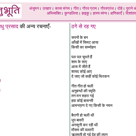
अंजुमन
।
उपहार
।
काव्य संगम
।
गीत
।
गौरव ग्राम
।
गौरवग्रंथ
।
दोहे
।
पुराने 
अभिव्यक्ति
।
कुण्डलिया
।
हाइकु
।
हास्य व्यंग्य
।
क्षणिकाएँ
।
दिशांतर
मधु प्रसाद
की अन्य रचनाएँ-
ठगे से रह गए
सपनों के बन
आँखों में सिमट आया
किसी का सम्मोहन
पल पल चुभते हैं
शाम के साए
आस में जीते हैं
शायद कोई आए
दे जाए जो कहीं कोई थिरकन
ा
गीत गीत हो चली
न
अनुबन्धों की स्मृति
तन मन सहरा गई
हवा कोई बासन्ती
आमन्त्रण दे गए किसी के नयन
बैरागी हो चली थी
धूप बावरी
अनसुनी कर रही थी
मौसम की वल्लरी
ऋतुमती हो गई देह की तपन