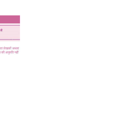
जें
ंधित लेखकों अथवा
 की अनुमति नहीं