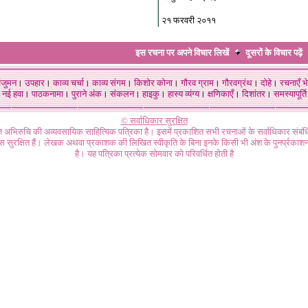
२१ फरवरी २०११
इस रचना पर अपने विचार लिखें
दूसरों के विचार
पढ़ें
ंजुमन
।
उपहार
।
काव्य चर्चा
।
काव्य संगम
।
किशोर कोना
।
गौरव ग्राम
।
गौरवग्रंथ
।
दोहे
।
रचनाएँ भे
नई हवा
।
पाठकनामा
।
पुराने अंक
।
संकलन
।
हाइकु
।
हास्य व्यंग्य
।
क्षणिकाएँ
।
दिशांतर
।
समस्यापूर्ति
© सर्वाधिकार सुरक्षित
गत अभिरुचि की अव्यवसायिक साहित्यिक पत्रिका है। इसमें प्रकाशित सभी रचनाओं के सर्वाधिकार संब
ास सुरक्षित हैं। लेखक अथवा प्रकाशक की लिखित स्वीकृति के बिना इनके किसी भी अंश के पुनर्प्रकाशन
है। यह पत्रिका प्रत्येक सोमवार को परिवर्धित होती है