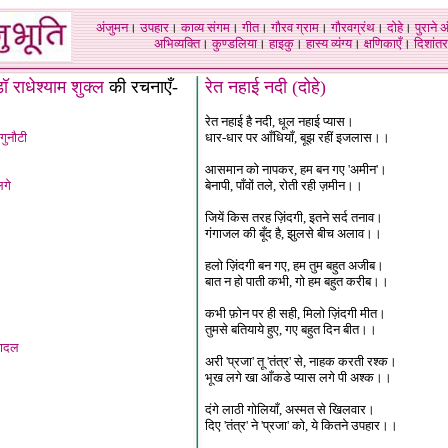
अंजुमन
।
उपहार
।
काव्य संगम
।
गीत
।
गौरव ग्राम
।
गौरवग्रंथ
।
दोहे
।
पुराने 
अभिव्यक्ति
।
कुण्डलिया
।
हाइकु
।
हास्य व्यंग्य
।
क्षणिकाएँ
।
दिशांतर
ॉ राधेश्याम शुक्ल
की रचनाएँ
-
रेत नहाई नदी (दोहे)
रेत नहाई है नदी, धूल नहाई प्यास।
गुनौटी
धार-धार पर आँधियाँ, बूझ रहीं इजलास।।
आसमान को नापकर, हम बन गए 'अमीन'।
लगे
बेनापी, पाँवों तले, रोती रही ज़मीन।।
जियें किस तरह ज़िंदगी, इतने सर्द तनाव।
गंगाजल की बूँद है, झुलसे बीच अलाव।।
हलो ज़िंदगी बन गए, हम तुम बहुत अजीब।
बात न हो पाती कभी, गो हम बहुत करीब।।
कभी फ़ोन पर ही सही, मिलो ज़िंदगी मीत।
तुमसे बतियाये हुए, गए बहुत दिन बीत।।
बादल
अरी 'प्रजा' तू 'तंत्र' से, नाहक करती रश्क।
भूख लगे खा आँकडे प्यास लगे पी अश्क।।
दंगे लाठी गोलियाँ, अस्मत से खिलवार।
दिए 'तंत्र' ने 'प्रजा' को, ये कितने उपहार।।