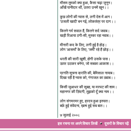
मौसम तुमको क्या हुआ, कैसा चढ़ा जुनून।
आँखें पानीदार थीं, उतरा उनमें खून।।
कुछ लोगों की प्यास से, लगी देश में आग।
'उजली खादी' बन गई, लोकतंत्र पर दाग।।
कितने गर्म सवाल हैं, कितने सर्द जवाब।
खड़ी रिआया ठगी-सी, मुस्का रहा नवाब।।
मीनारी कद के लिए, लगी हुई है होड़।
लोग 'आसमाँ' के लिए, 'जमीं' रहे हैं छोड़।।
धरती की सारी खुशी, होगी उसके पास।
ऊपर उठकर बनेगा, जो सबका आकाश।।
प्रगति सूचना क्रांति की, बेमिसाल नायाब।
दिखा रही है प्यास को, गंगाजल का ख़्वाब।।
किसी जुआधर की सुबह, या मरघट की शाम।
महानगर की ज़िंदगी, तुझको दूँ क्या नाम।।
लोग संगमरमर हुए, ह्रदय हुआ इस्पात।
बर्फ़ हुई संवेदना, ख़त्म हुई सब बात।।
७ जुलाई २००८
इस रचना पर अपने विचार लिखें
दूसरों के विचार
पढ़ें