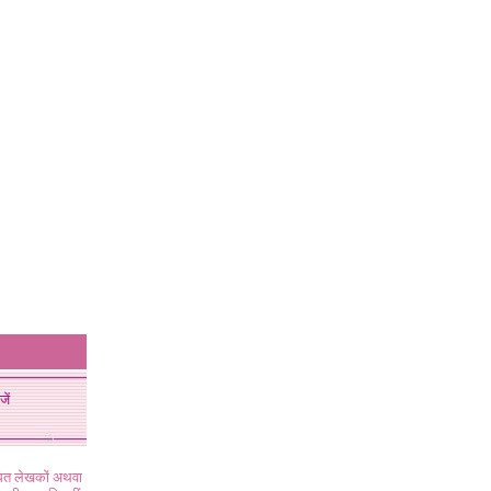
जें
ंधित लेखकों अथवा