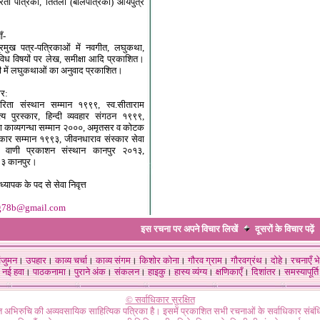
रती पत्रिका, तितली (बालपत्रिका) आर्यपुत्र
ँ-
मुख पत्र-पत्रिकाओं में नवगीत, लघुकथा,
विध विषयों पर लेख, समीक्षा आदि प्रकाशित।
ती में लघुकथाओं का अनुवाद प्रकाशित।
ार:
रिता संस्थान सम्मान १९९९, स्व.सीताराम
्य पुरस्कार, हिन्दी व्यवहार संगठन १९९९,
था काव्यगन्धा सम्मान २०००, अमृतसर व कोटक
ाकार सम्मान १९९३, जीवनधाराव संस्कार सेवा
 वाणी प्रकाशन संस्थान कानपुर २०१३,
३ कानपुर।
्यापक के पद से सेवा निवृत्त
g78b@gmail.com
इस रचना पर अपने विचार लिखें
दूसरों के विचार
पढ़ें
ंजुमन
।
उपहार
।
काव्य चर्चा
।
काव्य संगम
।
किशोर कोना
।
गौरव ग्राम
।
गौरवग्रंथ
।
दोहे
।
रचनाएँ भे
नई हवा
।
पाठकनामा
।
पुराने अंक
।
संकलन
।
हाइकु
।
हास्य व्यंग्य
।
क्षणिकाएँ
।
दिशांतर
।
समस्यापूर्ति
© सर्वाधिकार सुरक्षित
गत अभिरुचि की अव्यवसायिक साहित्यिक पत्रिका है। इसमें प्रकाशित सभी रचनाओं के सर्वाधिकार संब