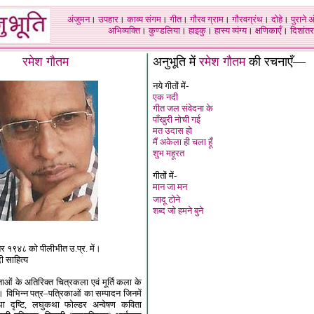
अंजुमन
।
उपहार
।
काव्य संगम
।
गीत
।
गौरव ग्राम
।
गौरवग्रंथ
।
दोहे
।
पुराने 
अभिव्यक्ति
।
कुण्डलिया
।
हाइकु
।
हास्य व्यंग्य
।
क्षणिकाएँ
।
दिशांतर
रमेश गौतम
अनुभूति में
रमेश गौतम
की रचनाएँ—
नये गीतों में-
एक नदी
गीत जल संवेदना के
पाँखुरी नोची गई
मत उदास हो
मैं अकेला ही चला हूँ
शुभ महूरत
गीतों में-
मान जा मन
जादू टोने
शब्द जो हमने बुने
बर १९४८ को पीलीभीत उ.प्र. में।
दी साहित्य
विताओं के अतिरिक्त चित्रकला एवं मूर्ति कला के
यरत। विभिन्न पत्र–पत्रिकाओं का सम्पादन जिनमें
ा दृष्टि, लघुकथा फोल्डर अन्वेषण कविता