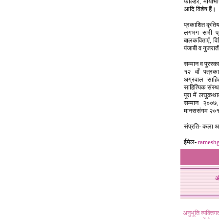
फोल्डर, मायाभा
आदि विशेष हैं।
प्रकाशित कृतिया
लगभग सभी प्र
बालकविताएँ, वि
पंजाबी व गुजरा
सम्मान व पुरस्क
१२ वाँ पत्रका
अग्रवाल साहित
साहित्यिक संस्
पूरा में लघुकथ
सम्मान २००७,
मानससंगम २०१
संप्रति- कला अध
ईमेल-
ramesh
अ
अनुभूति व्यक्ति