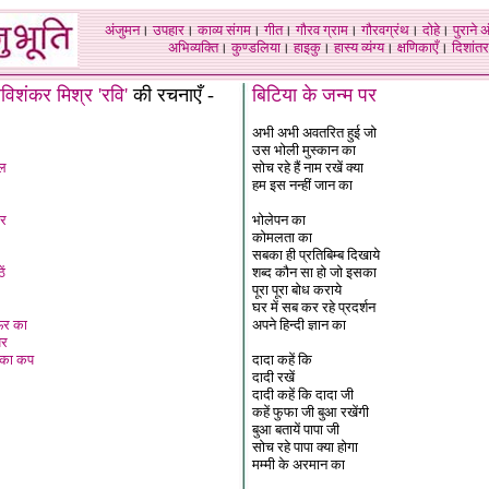
अंजुमन
।
उपहार
।
काव्य संगम
।
गीत
।
गौरव ग्राम
।
गौरवग्रंथ
।
दोहे
।
पुराने 
अभिव्यक्ति
।
कुण्डलिया
।
हाइकु
।
हास्य व्यंग्य
।
क्षणिकाएँ
।
दिशांतर
रविशंकर मिश्र
'
रवि
'
की रचनाएँ -
बिटिया के जन्म पर
अभी अभी अवतरित हुई जो
उस भोली मुस्कान का
ूल
सोच रहे हैं नाम रखें क्या
हम इस नन्हीं जान का
कर
भोलेपन का
कोमलता का
सबका ही प्रतिबिम्ब दिखाये
ें
शब्द कौन सा हो जो इसका
पूरा पूरा बोध कराये
घर में सब कर रहे प्रदर्शन
शऊर का
अपने हिन्दी ज्ञान का
पर
 का कप
दादा कहें कि
दादी रखें
दादी कहें कि दादा जी
कहें फुफा जी बुआ रखेंगी
बुआ बतायें पापा जी
सोच रहे पापा क्या होगा
मम्मी के अरमान का