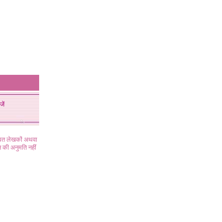
जें
ंधित लेखकों अथवा
 की अनुमति नहीं