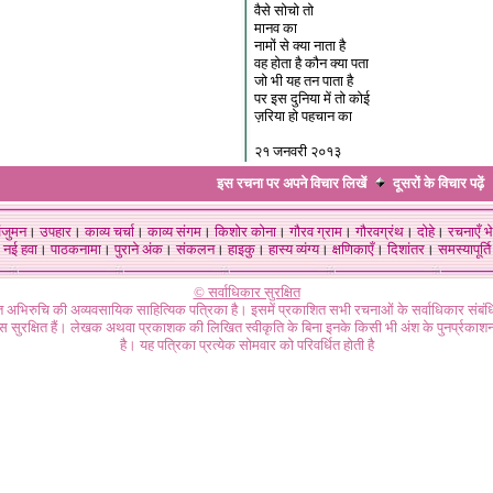
वैसे सोचो तो
मानव का
नामों से क्या नाता है
वह होता है कौन क्या पता
जो भी यह तन पाता है
पर इस दुनिया में तो कोई
ज़रिया हो पहचान का
२१ जनवरी २०१३
इस रचना पर अपने विचार लिखें
दूसरों के विचार
पढ़ें
ंजुमन
।
उपहार
।
काव्य चर्चा
।
काव्य संगम
।
किशोर कोना
।
गौरव ग्राम
।
गौरवग्रंथ
।
दोहे
।
रचनाएँ भे
नई हवा
।
पाठकनामा
।
पुराने अंक
।
संकलन
।
हाइकु
।
हास्य व्यंग्य
।
क्षणिकाएँ
।
दिशांतर
।
समस्यापूर्ति
© सर्वाधिकार सुरक्षित
गत अभिरुचि की अव्यवसायिक साहित्यिक पत्रिका है। इसमें प्रकाशित सभी रचनाओं के सर्वाधिकार संब
ास सुरक्षित हैं। लेखक अथवा प्रकाशक की लिखित स्वीकृति के बिना इनके किसी भी अंश के पुनर्प्रकाशन
है। यह पत्रिका प्रत्येक सोमवार को परिवर्धित होती है