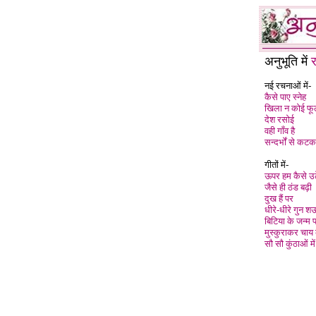
अनुभूति में
नई रचनाओं में-
कैसे पाए स्नेह
खिला न कोई फ
देश रसोई
वही गाँव है
सन्दर्भों से कट
गीतों में-
ऊपर हम कैसे उठ
जैसे ही ठंड बढ़ी
दुख हैं पर
धीरे-धीरे गुन 
बिटिया के जन्म 
मुस्कुराकर
चाय
सौ सौ कुंठाओं में