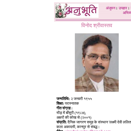
अंजुमन
।
उपहार
।
अभिव्य
विनोद श्रीवास्तव
जन्मतिथि:
२ जनवरी १९५५
शिक्षा:
परास्नातक
गीत संग्रह :
भीड़ में बाँसुरी (१९८७),
अक्षरों की कोख से (२००१)
संप्रति:
दैनिक जागरण समूह के संस्थान 'लक्ष्मी देवी ललित
कला अकादमी, कानपुर से संबद्ध।