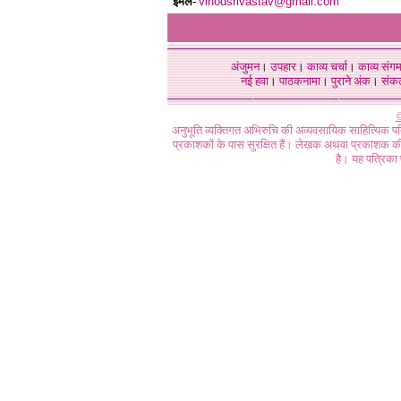
ईमेल-
vinodsrivastav@gmail.com
अंजुमन
।
उपहार
।
काव्य चर्चा
।
काव्य संग
नई हवा
।
पाठकनामा
।
पुराने अंक
।
संक
©
अनुभूति व्यक्तिगत अभिरुचि की अव्यवसायिक साहित्यिक प
प्रकाशकों के पास सुरक्षित हैं। लेखक अथवा प्रकाशक की 
है। यह पत्रिका प