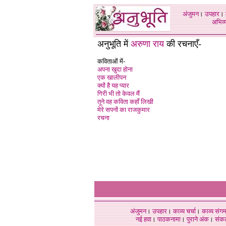
अंजुमन
।
उपहार
।
अभिव्य
अनुभूति में
अरुणा राय
की रचनाएँ-
कविताओं में-
अपना खुदा होना
एक खालीपन
क्यों है यह प्यार
गिरी भी तो केवल मैं
तूने वह कविता कहाँ लिखी
मेरे सपनों का राजकुमार
रचना
अंजुमन
।
उपहार
।
काव्य चर्चा
।
काव्य संग
नई हवा
।
पाठकनामा
।
पुराने अंक
।
संक