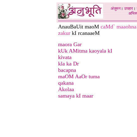
अंजुमन
।
उपहार
।
अभिव्य
AnauBaUit maoM
caMd` maaohna
zakur
kI rcanaaeM
maora Gar
kUk AMitma kaoyala kI
kivata
kla ka Dr
bacapna
maOM AaOr tuma
qakana
Akolaa
samaya kI maar