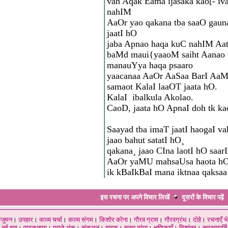
vah Aqak Eama ijasaka kao[- iv
nahIM
AaOr yao qakana tba saaO gaun
jaatI hO
jaba Apnao haqa kuC nahIM Aat
baMd maui{yaaoM saiht Aanao 
manauYya haqa psaaro
yaacanaa AaOr AaSaa BarI A
samaot KalaI laaOT jaata hO.
KalaI ­ ibalkula Akolao.
CaoD, jaata hO ApnaI doh tk ka
Saayad tba imaT jaatI haogaI v
jaao bahut satatI hO¸
qakana¸ jaao CIna laotI hO saarI
AaOr yaMU mahsaUsa haota hO
ik kBaI­kBaI mana iktnaa qak­saa
इस रचना पर अपने विचार लिखें
दूसरों के विचार
पढ़ें
ंजुमन
।
उपहार
।
काव्य चर्चा
।
काव्य संगम
।
किशोर कोना
।
गौरव ग्राम
।
गौरवग्रंथ
।
दोहे
।
रचनाएँ भे
नई हवा
।
पाठकनामा
।
पुराने अंक
।
संकलन
।
हाइकु
।
हास्य व्यंग्य
।
क्षणिकाएँ
।
दिशांतर
।
समस्यापूर्ति