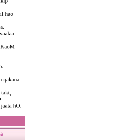
aklp
aI hao
a.
vaalaa
aMKaoM
o.
ah qakana
 takt¸
­
 jaata hO.
जें