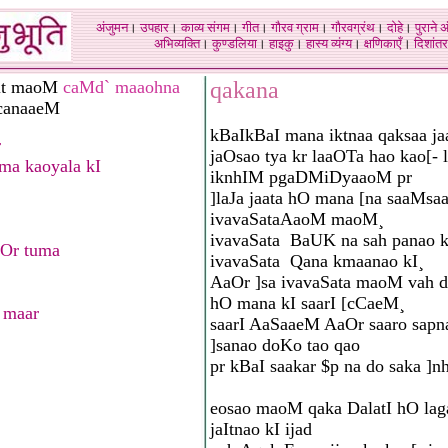
अंजुमन
।
उपहार
।
काव्य संगम
।
गीत
।
गौरव ग्राम
।
गौरवग्रंथ
।
दोहे
।
पुराने 
अभिव्यक्ति
।
कुण्डलिया
।
हाइकु
।
हास्य व्यंग्य
।
क्षणिकाएँ
।
दिशांतर
it maoM
caMd` maaohna
qakana
canaaeM
kBaI­kBaI mana iktnaa qak­saa j
r
jaOsao tya kr laaOTa hao kao[- 
a kaoyala kI
iknhIM pgaDMiDyaaoM pr
]laJa jaata hO mana [na saaMsaa
ivavaSataAaoM maoM¸
ivavaSata ­ BaUK na sah panao k
Or tuma
ivavaSata ­ Qana kmaanao kI¸
AaOr ]sa ivavaSata maoM vah d
hO mana kI saarI [cCaeM¸
 maar
saarI AaSaaeM AaOr saaro sapna
]sanao doKo tao qao
pr kBaI saakar $p na do saka ]
eosao maoM qaka DalatI hO lag
jaItnao kI ijad