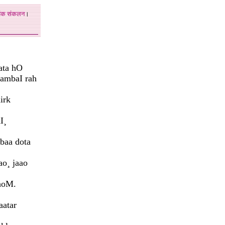
अंक
संकलन
।
aata hO
lambaI rah
irk
I¸
baa dota
o¸ jaao
nhoM.
aatar