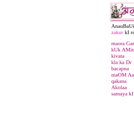
AnauBaU
zakur
kI r
maora Ga
kUk AMitm
kivata
kla ka Dr
bacapna
maOM Aa
qakana
Akolaa
samaya kI