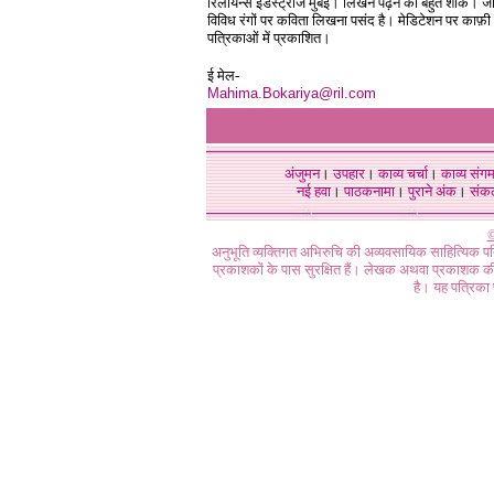
रिलायन्स इंडस्ट्रीज मुंबई। लिखने पढ़ने का बहुत शौक। ज
विविध रंगों पर कविता लिखना पसंद है। मेडिटेशन पर काफ़ी
पत्रिकाओं में प्रकाशित।
ई मेल-
Mahima.Bokariya@ril.com
अंजुमन
।
उपहार
।
काव्य चर्चा
।
काव्य संग
नई हवा
।
पाठकनामा
।
पुराने अंक
।
संक
©
अनुभूति व्यक्तिगत अभिरुचि की अव्यवसायिक साहित्यिक प
प्रकाशकों के पास सुरक्षित हैं। लेखक अथवा प्रकाशक की 
है। यह पत्रिका प