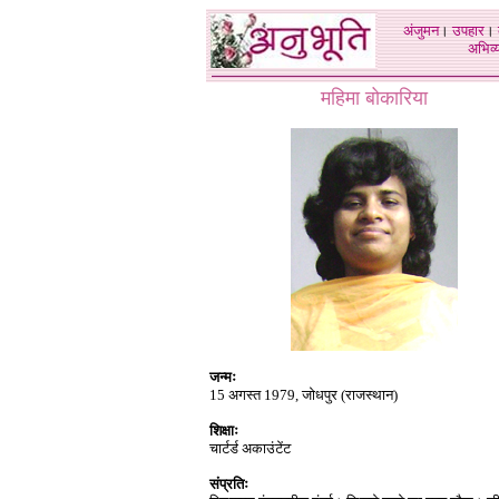
अंजुमन
।
उपहार
।
अभिव्य
महिमा बोकारिया
जन्मः
15 अगस्त 1979, जोधपुर (राजस्थान)
शिक्षाः
चार्टर्ड अकाउंटेंट
संप्रतिः