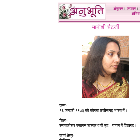
अंजुमन
।
उपहार
।
अभिव्य
मानोशी चैटर्जी
जन्म
-
१६
जनवरी
१९७३
को कोरबा छत्तीसगढ़ भारत में।
शिक्षा
-
स्नातकोत्तर रसायन शास्त्र व बी एड। गायन में विशारद।
कार्य क्षेत्र-