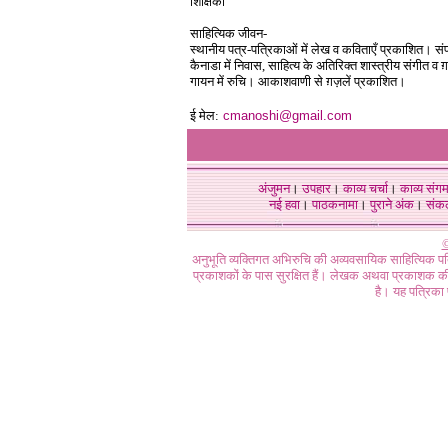
शिक्षिका
साहित्यिक जीवन-
स्थानीय पत्र-पत्रिकाओं में लेख व कविताएँ प्रकाशित। संप
कैनाडा में निवास, साहित्य के अतिरिक्त शास्त्रीय संगीत व ग
गायन में रुचि। आकाशवाणी से ग़ज़लें प्रकाशित।
ई मेल:
cmanoshi@gmail.com
अंजुमन
।
उपहार
।
काव्य चर्चा
।
काव्य संग
नई हवा
।
पाठकनामा
।
पुराने अंक
।
संक
©
अनुभूति व्यक्तिगत अभिरुचि की अव्यवसायिक साहित्यिक प
प्रकाशकों के पास सुरक्षित हैं। लेखक अथवा प्रकाशक की 
है। यह पत्रिका प