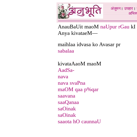
अंजुमन
।
उपहार
।
अभिव्य
AnauBaUit maoM
naUpur rGau
kI
Anya kivataeM—
maihlaa idvasa ko Avasar pr
sabalaa
kivataAaoM maoM
AadSa-
nava
nava svaPna
maOM qaa p%qar
saavana
saaQanaa
saOinak
saOinak
saaota hO caunnaU