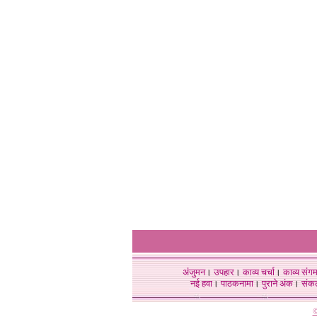
अंजुमन
।
उपहार
।
काव्य चर्चा
।
काव्य संग
नई हवा
।
पाठकनामा
।
पुराने अंक
।
संक
©