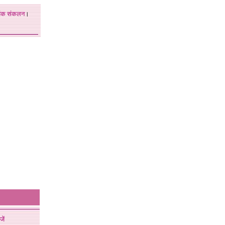
अंक
संकलन
।
जें