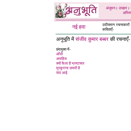
अंजुमन
।
उपहार
।
अभिव्य
उदीयमान रचनाकारों क
नई हवा
कविताएँ-
अनुभूति में
संजीव कुमार बब्बर
की रचनाएँ-
छंदमुक्त में-
आँधी
अपाहिज
क्यों फैला है भ्रष्टाचार
मुस्कुराना ज़रूरी है
याद आई