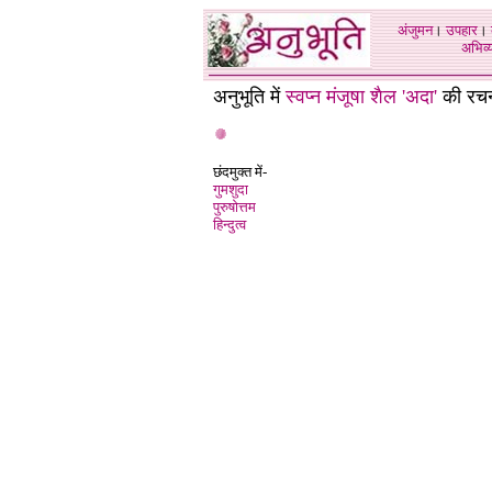
अंजुमन
।
उपहार
।
अभिव्य
अनुभूति में
स्वप्न मंजूषा शैल 'अदा'
की रचन
छंदमुक्त में-
गुमशुदा
पुरुषोत्तम
हिन्दुत्व