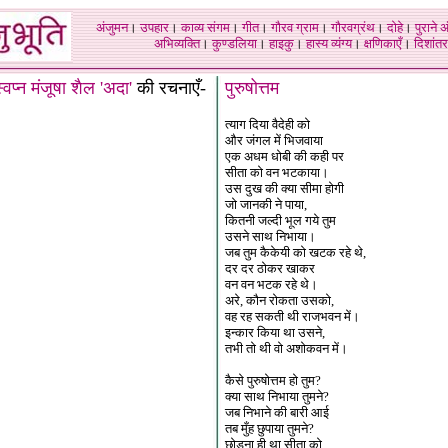
अंजुमन
।
उपहार
।
काव्य संगम
।
गीत
।
गौरव ग्राम
।
गौरवग्रंथ
।
दोहे
।
पुराने 
अभिव्यक्ति
।
कुण्डलिया
।
हाइकु
।
हास्य व्यंग्य
।
क्षणिकाएँ
।
दिशांतर
्वप्न मंजूषा शैल 'अदा'
की रचनाएँ-
पुरुषोत्तम
त्याग दिया वैदेही को
और जंगल में भिजवाया
एक अधम धोबी की कही पर
सीता को वन भटकाया।
उस दुख की क्या सीमा होगी
जो जानकी ने पाया,
कितनी जल्दी भूल गये तुम
उसने साथ निभाया।
जब तुम कैकेयी को खटक रहे थे,
दर दर ठोकर खाकर
वन वन भटक रहे थे।
अरे, कौन रोकता उसको,
वह रह सकती थी राजभवन में।
इन्कार किया था उसने,
तभी तो थी वो अशोकवन में।
कैसे पुरुषोत्तम हो तुम?
क्या साथ निभाया तुमने?
जब निभाने की बारी आई
तब मुँह छुपाया तुमने?
छोड़ना ही था सीता को