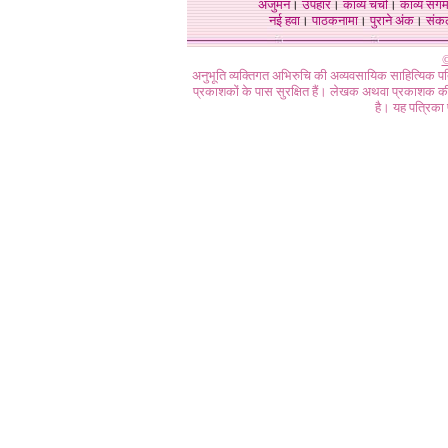
अंजुमन
।
उपहार
।
काव्य चर्चा
।
काव्य संग
नई हवा
।
पाठकनामा
।
पुराने अंक
।
संक
©
अनुभूति व्यक्तिगत अभिरुचि की अव्यवसायिक साहित्यिक प
प्रकाशकों के पास सुरक्षित हैं। लेखक अथवा प्रकाशक की 
है। यह पत्रिका प