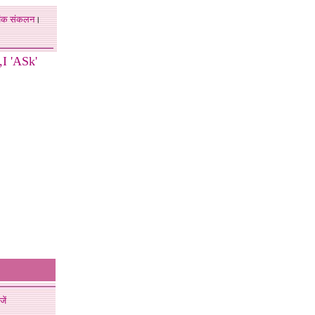
अंक
संकलन
।
I 'ASk'
जें