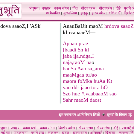
अंजुमन
।
उपहार
।
काव्य संगम
।
गीत
।
गौरव ग्राम
।
गौरवग्रंथ
।
दोहे
।
पुराने 
अभिव्यक्ति
।
कुण्डलिया
।
हाइकु
।
हास्य व्यंग्य
।
क्षणिकाएँ
।
दिशांतर
rdova saaoZ,I 'ASk'
AnauBaUit maoM
hrdova saaoZ,
kI rcanaaeM—
Apnao prae
[baadt $h kI
jaba ija,ndga,I
naja,raoM na
o
bauSa Aao sa_ama
maaMgaa tuJao
maora foMka huAa Kt
yao dd- jaao tora hO
$zo hue #,vaabaaoM sao
Sahr maoM daost
इस रचना पर अपने विचार लिखें
दूसरों के विचार
पढ़ें
ंजुमन
।
उपहार
।
काव्य चर्चा
।
काव्य संगम
।
किशोर कोना
।
गौरव ग्राम
।
गौरवग्रंथ
।
दोहे
।
रचनाएँ भे
नई हवा
।
पाठकनामा
।
पुराने अंक
।
संकलन
।
हाइकु
।
हास्य व्यंग्य
।
क्षणिकाएँ
।
दिशांतर
।
समस्यापूर्ति