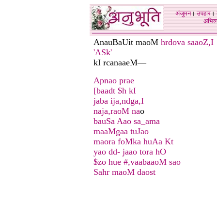
अंजुमन
।
उपहार
।
अभिव्य
AnauBaUit maoM
hrdova saaoZ,I
'ASk'
kI rcanaaeM—
Apnao prae
[baadt $h kI
jaba ija,ndga,I
naja,raoM na
o
bauSa Aao sa_ama
maaMgaa tuJao
maora foMka huAa Kt
yao dd- jaao tora hO
$zo hue #,vaabaaoM sao
Sahr maoM daost