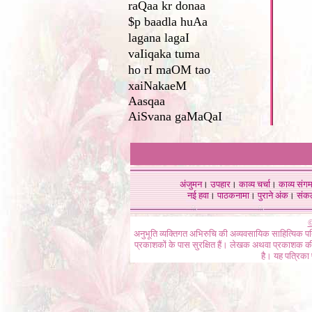
raQaa kr donaa
$p baadla huAa
lagana lagaI
vaIiqaka tuma
ho rI maOM tao
xaiNakaeM
Aasqaa
AiSvana gaMaQaI
अंजुमन
।
उपहार
।
काव्य चर्चा
।
काव्य संग
नई हवा
।
पाठकनामा
।
पुराने अंक
।
संक
©
अनुभूति व्यक्तिगत अभिरुचि की अव्यवसायिक साहित्यिक प
प्रकाशकों के पास सुरक्षित हैं। लेखक अथवा प्रकाशक की 
है। यह पत्रिका प