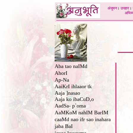
अंजुमन
।
उपहार
।
अभिव्य
Aba tao naIMd
AhorI
Ap-Na
AaiKrI ihlaaor tk
Aaja ]nasao
Aaja ko ibaCuD,o
AadSa- p`oma
AaMKoM nahIM BarIM
caaMd nao ifr sao inahara
jaba BaI