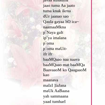
javaa kusauma
jaao tuma Aa jaato
tuma knak ikrna
dUr jaanao sao
Qaula gayaa hO ica~
naamaaMkna
p`Naya gaIt
ip`ya imalana
p`oma
p`oma maUit-
ifr ifr
baaMQaao naa naava
baaMQaao mat baaMQa
BaavaaoM ko QaagaaoM
kao
maanava
maIzI ]laJana
maUk AaBaasa
yah sammaana
yaad tumharI