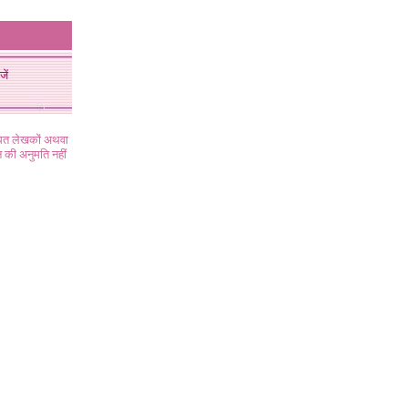
जें
ंधित लेखकों अथवा
 की अनुमति नहीं