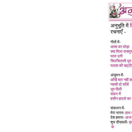
अनुभूति में
द
रचनाएँ -
गीतों में-
आशा का घोड़ा
क्या मिला सचम
घास उगी
चिलचिलाती धूप 
पलाश की खट्ट
अंजुमन में-
आँखें चार नहीं 
प्यासी दो साँसें
धूप पीली
सफ़र में
हसीन हादसे का
संकलन में-
मेरा भारत-
हाथ 
देश हमारा-
आज प
शुभ दीपावली-
इ