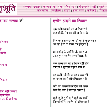
अंजुमन
।
उपहार
।
काव्य संगम
।
गीत
।
गौरव ग्राम
।
गौरवग्रंथ
।
दोहे
।
पुराने 
अभिव्यक्ति
।
कुण्डलिया
।
हाइकु
।
हास्य व्यंग्य
।
क्षणिकाएँ
।
दिशांतर
िगंबर नासवा
की
हसीन हादसे का शिकार
इक हसीन हादसे का वो शिकार है
कह रहे हैं लोग सब की वो बिमार है
दिल की इस तड़प का हो रहा है कुछ असर
ुच शिखर
आ रहा है वो के जिस का इंतेज़ार है
है
शाल ओढ़ के ज़मीं पे चाँद आ गया
ी कली
आज हुस्न पर तेरे ग़ज़ब निखार है
जल तरंग बज रही है खिल रही हिना
कर पाता
वादियों में गुनगुना रहा ये प्यार है
हर कली नदी फ़िज़ा बहार कह रही
कायनात का ये कौन चित्रकार है
 शिकार
चाँद की शरारतों का देख लो असर
बिन पिए नशा है छा रहा खुमार है
वीणा नहीं तलवार
्रतिदिन
तू ही तू, है तू ही तू, है तू ही हर कहीं
स बार दिवाली पर
जिस्मों जाँ पे अब तेरा ही इख्तियार है