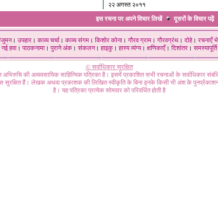
२२ अगस्त २०११
इस रचना पर अपने विचार लिखें
दूसरों के विचार
पढ़ें
ंजुमन
।
उपहार
।
काव्य चर्चा
।
काव्य संगम
।
किशोर कोना
।
गौरव ग्राम
।
गौरवग्रंथ
।
दोहे
।
रचनाएँ भे
नई हवा
।
पाठकनामा
।
पुराने अंक
।
संकलन
।
हाइकु
।
हास्य व्यंग्य
।
क्षणिकाएँ
।
दिशांतर
।
समस्यापूर्ति
© सर्वाधिकार सुरक्षित
गत अभिरुचि की अव्यवसायिक साहित्यिक पत्रिका है। इसमें प्रकाशित सभी रचनाओं के सर्वाधिकार संब
ास सुरक्षित हैं। लेखक अथवा प्रकाशक की लिखित स्वीकृति के बिना इनके किसी भी अंश के पुनर्प्रकाशन
है। यह पत्रिका प्रत्येक सोमवार को परिवर्धित होती है