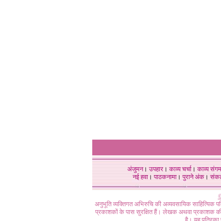
अंजुमन
।
उपहार
।
काव्य चर्चा
।
काव्य संग
नई हवा
।
पाठकनामा
।
पुराने अंक
।
संक
©
अनुभूति व्यक्तिगत अभिरुचि की अव्यवसायिक साहित्यिक प
प्रकाशकों के पास सुरक्षित हैं। लेखक अथवा प्रकाशक की 
है। यह पत्रिका प