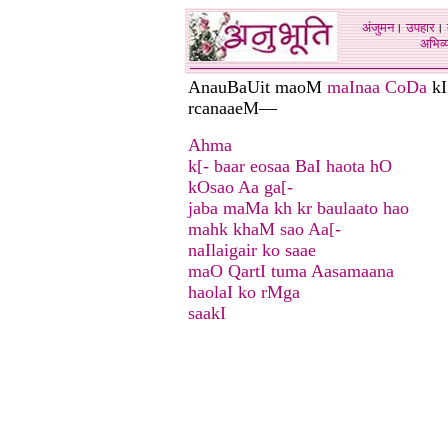
अंजुमन
।
उपहार
।
अभिव्य
AnauBaUit maoM
maInaa CoDa
kI
rcanaaeM—
Ahma
k[- baar eosaa BaI haota hO
kOsao Aa ga[-
jaba maMa kh kr baulaato hao
mahk khaM sao Aa[-
naIlaigair ko saae
maO QartI tuma Aasamaana
haolaI ko rMga
saakI