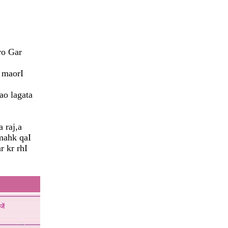
o Gar
 maorI
o lagata
 raj,a
mahk qaI
 kr rhI
जें