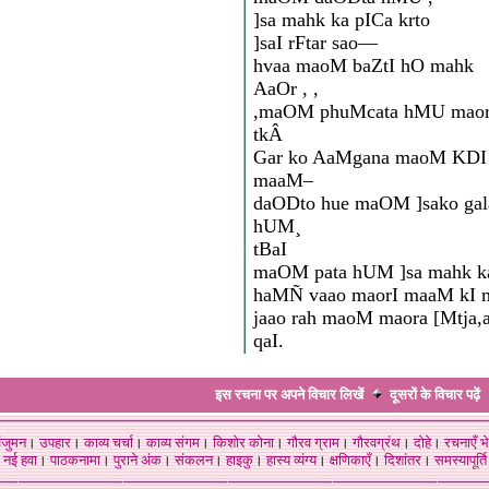
]sa mahk ka pICa krto
]saI rFtar sao—
hvaa maoM baZtI hO mahk
AaOr , ,
,maOM phuMcata hMU maor
tkÂ
Gar ko AaMgana maoM KDI
maaM–
daODto hue maOM ]sako gala
hUM¸
tBaI
maOM pata hUM ]sa mahk ka
haMÑ vaao maorI maaM kI 
jaao rah maoM maora [Mtja,ar
qaI.
इस रचना पर अपने विचार लिखें
दूसरों के विचार
पढ़ें
ंजुमन
।
उपहार
।
काव्य चर्चा
।
काव्य संगम
।
किशोर कोना
।
गौरव ग्राम
।
गौरवग्रंथ
।
दोहे
।
रचनाएँ भे
नई हवा
।
पाठकनामा
।
पुराने अंक
।
संकलन
।
हाइकु
।
हास्य व्यंग्य
।
क्षणिकाएँ
।
दिशांतर
।
समस्यापूर्ति