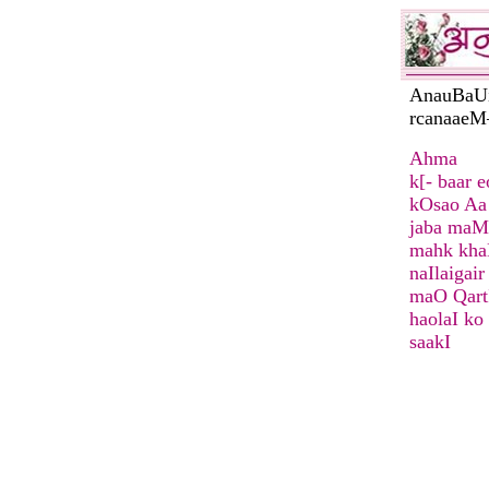
AnauBaU
rcanaae
Ahma
k[- baar 
kOsao Aa 
jaba maMa
mahk kha
naIlaigair
maO Qart
haolaI ko
saakI