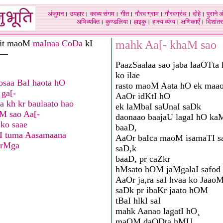
अंजुमन
।
उपहार
।
काव्य संगम
।
गीत
।
गौरव ग्राम
।
गौरवग्रंथ
।
दोहे
।
पुराने 
अभिव्यक्ति
।
कुण्डलिया
।
हाइकु
।
हास्य व्यंग्य
।
क्षणिकाएँ
।
दिशांतर
it maoM
maInaa CoDa
kI
mahk Aa[- khaM sao
M—
PaazSaalaa sao jaba laaOTt
ko ilae
eosaa BaI haota hO
rasto maoM Aata hO ek maa
ga[-
AaOr idKtI hO
 kh kr baulaato hao
ek laMbaI saUnaI saDk
M sao Aa[-
daonaao baajaU lagaI hO ka
 ko saae
baaD,
I tuma Aasamaana
AaOr baIca maoM isamaTI sa
 rMga
saD,k
baaD, pr caZkr
hMsato hOM jaMgalaI safod 
AaOr ja,ra saI hvaa ko Jaao
saDk pr ibaKr jaato hOM
tBaI hlkI saI
mahk Aanao lagatI hO¸
maOM daODta hMU ,