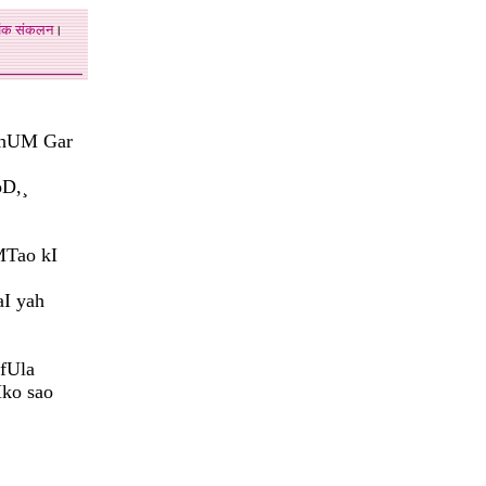
अंक
संकलन
।
a hUM Gar
oD,¸
MTao kI
I yah
fUla
Mko sao