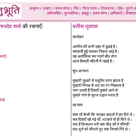
अंजुमन
।
उपहार
।
काव्य संगम
।
गीत
।
गौरव ग्राम
।
गौरवग्रंथ
।
दोहे
।
पुराने 
अभिव्यक्ति
।
कुण्डलिया
।
हाइकु
।
हास्य व्यंग्य
।
क्षणिकाएँ
।
दिशांतर
भदेव शर्मा
की रचनाएँ-
बत्तीस मुक्तक
सम्मोहन
अमरित की कनी ज़हर में डुबाई है।
चमकती हुई तलवार निकल आई है।
काएँ)
यह अलौकिक रूप नज़रें बाँध लेगा
आज बिजली चाँदनी में नहाई है।
शुभ आगमन
तुम्हारी ज़ुल्फ़ों से मधुरिम पराग झरता है
तुम्हारी निगाह से धरा का रंग निखरता है
जाग उठती हैं दिशाएँ तुम्हारे आने से
तुम्हारे गाने से सूरज उड़ान भरता है
ियाँ
वह शाम
शाम थी कैसी कि नटखट बादलों में हम घिरे थे।
सब दिशाएँ खो गई थीं, भटकते यों ही फिरे थे।
याद हैं फिसलन भरी क्या चीड़ की वे पत्तियाँ?
एक-दूजे को सँभाले दूर तक जिनसे गिरे थे।