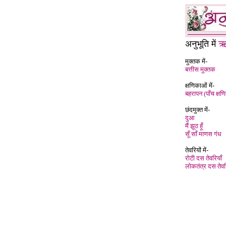
अनुभूति में
ऋष
मुक्तक में-
बत्तीस मुक्तक
क्षणिकाओं में-
बहरापन (पाँच क्षणि
छंदमुक्त में-
दुआ
मैं झूठ हूँ
सूँ साँ माणस गंध
तेवरियों में-
रोटी दस तेवरिया
लोकतंत्र दस तेवर