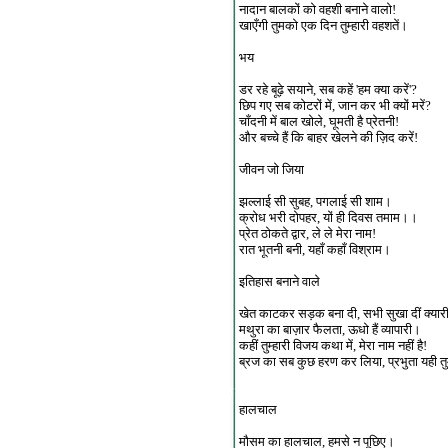
नादान बालकों को वहशी बनाने वालो!
खाएँगी तुमको एक दिन तुम्हारी वहशतें।
भय
डर रहे बूढ़े सयाने, सब कहें 'हम क्या करें'?
छिप गए सब कोटरों में, जान कर भी क्यों मरें?
चाँदनी में बाल खोले, घूमती है प्रेतनी!
और बच्चे हैं कि बाहर खेलने की ज़िद करें!
जीवन जो जिया
झल्लाई सी सुबह, पगलाई सी शाम।
क्रोध भरी दोपहर, यों ही दिवस तमाम।।
प्रेत ठोकते द्वार, ले ले मेरा नाम!
रात भूतनी बनी, यहाँ कहाँ विश्राम।
इतिहास बनाने वाले
खेत काटकर सड़क बना दी, सभी सुखा दीं क्यार
मथुरा का बाज़ार फैलता, ऊधो हैं व्यापारी।
कहीं तुम्हारी विजय कथा में, मेरा नाम नहीं है!
ब्रज का सब कुछ हरण कर लिया, प्रभुता यही तु
हालचाल
मौसम का हालचाल, हमसे न पूछिए।