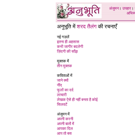
अंजुमन
।
उपहार
।
अभिव्य
अनुभूति में
शरद तैलंग
की रचनाएँ
नई गज़लें
इतना ही अहसास
कभी जागीर बदलेगी
ज़िंदगी की साँझ
मुक्तक में
तीन मुक्तक
कविताओं में
जाने क्यों
नींद
फूलों का दर्द
लाचारी
लेखक ऐसे ही नहीं बनता है कोई
सिलवटें
अंजुमन में
अपनी करनी
अपनी बातों में
आपका दिल
आप तो बस