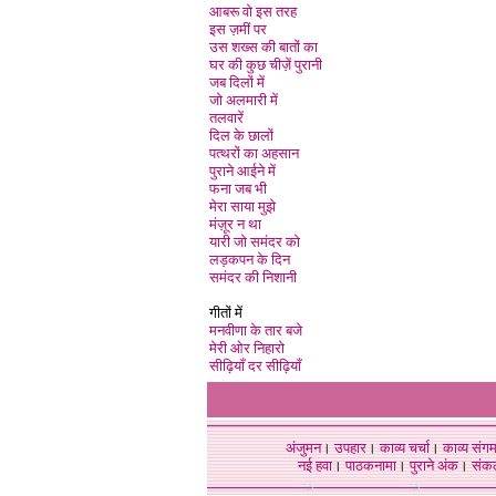
आबरू वो इस तरह
इस ज़मीं पर
उस शख्स की बातों का
घर की कुछ चीज़ें पुरानी
जब दिलों में
जो अलमारी में
तलवारें
दिल के छालों
पत्थरों का अहसान
पुराने आईने में
फना जब भी
मेरा साया मुझे
मंज़ूर न था
यारी जो समंदर को
लड़कपन के दिन
समंदर की निशानी
गीतों में
मनवीणा के तार बजे
मेरी ओर निहारो
सीढ़ियाँ दर सीढ़ियाँ
अंजुमन
।
उपहार
।
काव्य चर्चा
।
काव्य संग
नई हवा
।
पाठकनामा
।
पुराने अंक
।
संक