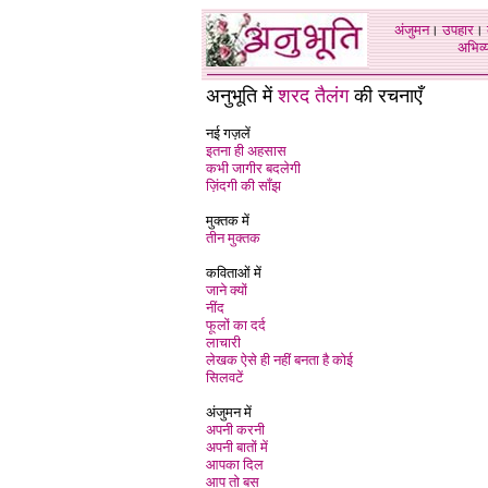
अंजुमन
।
उपहार
।
अभिव्य
अनुभूति में
शरद तैलंग
की रचनाएँ
नई गज़लें
इतना ही अहसास
कभी जागीर बदलेगी
ज़िंदगी की साँझ
मुक्तक में
तीन मुक्तक
कविताओं में
जाने क्यों
नींद
फूलों का दर्द
लाचारी
लेखक ऐसे ही नहीं बनता है कोई
सिलवटें
अंजुमन में
अपनी करनी
अपनी बातों में
आपका दिल
आप तो बस