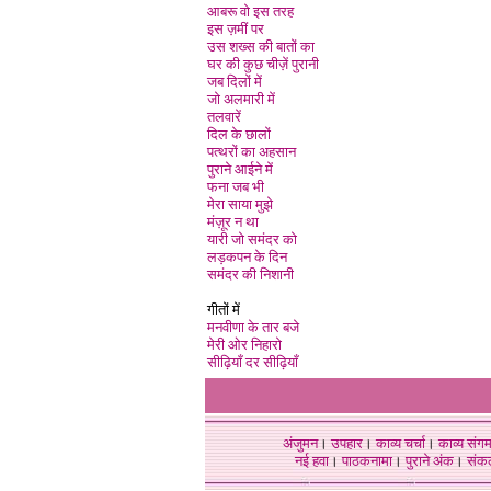
आबरू वो इस तरह
इस ज़मीं पर
उस शख्स की बातों का
घर की कुछ चीज़ें पुरानी
जब दिलों में
जो अलमारी में
तलवारें
दिल के छालों
पत्थरों का अहसान
पुराने आईने में
फना जब भी
मेरा साया मुझे
मंज़ूर न था
यारी जो समंदर को
लड़कपन के दिन
समंदर की निशानी
गीतों में
मनवीणा के तार बजे
मेरी ओर निहारो
सीढ़ियाँ दर सीढ़ियाँ
अंजुमन
।
उपहार
।
काव्य चर्चा
।
काव्य संग
नई हवा
।
पाठकनामा
।
पुराने अंक
।
संक