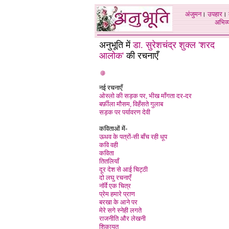
अंजुमन
।
उपहार
।
अभिव्य
अनुभूति में
डा. सुरेशचंद्र शुक्ल 'शरद
आलोक'
की रचनाएँ
नई रचनाएँ
ओस्लो की सड़क पर, भीख माँगता दर-दर
बर्फ़ीला मौसम, विहँसते गुलाब
सड़क पर पर्यावरण देवी
कविताओं में-
ऊधव के पत्रों-सी बाँच रही धूप
कवि वही
कविता
तितलियाँ
दूर देश से आई चिट्ठी
दो लघु रचनाएँ
नॉर्वे एक चित्र
प्रेम हमारे प्राण
बरखा के आने पर
मेरे सगे स्नेही लगते
राजनीति और लेखनी
शिकायत