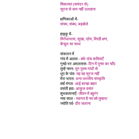
शिकायत (समंदर से)
सूरज से कम नहीं उलाहना
क्षणिकाओं में-
संयम, संबंध, बड़बोले
हाइकू में-
विरोधाभास, सूखा, प्रेम, विरही क्षण,
केंचुल सा साथ
संकलन में
गांव में अलाव -
बर्फ पांच कविताएँ
गुच्छे भर अमलतास-
दिन में पूनम का चाँद
तुम्हें नमन-
युग पुरुष गांधी से
धूप के पांव-
यह वह सूरज नहीं
मेरा भारत
- धन्य भारतीय संस्कृति
वर्षा मंगल
- आई बरखा बहार
वसंती हवा-
आकुल वसंत
शुभकामनाएँ-
जीवन में बहुरंग
नया साल -
स्वागत है नव वर्ष तुम्हारा
ज्योति पर्व-
दीप जलाना