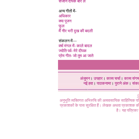
सजनि दीपक बार ले
अन्य गीतों में-
अधिकार
क्या पूजन
फूल
मैं नीर भरी दुख की बदली
संकलन में—
वर्षा मंगल में- काले बादल
ज्योति पर्व- मेरे दीपक
प्रेम गीत- जो तुम आ जाते
अंजुमन
।
उपहार
।
काव्य चर्चा
।
काव्य संग
नई हवा
।
पाठकनामा
।
पुराने अंक
।
संक
©
अनुभूति व्यक्तिगत अभिरुचि की अव्यवसायिक साहित्यिक प
प्रकाशकों के पास सुरक्षित हैं। लेखक अथवा प्रकाशक की 
है। यह पत्रिका प