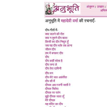
अंजुमन
।
उपहार
।
अभिव्य
अनुभूति में
महादेवी वर्मा
की रचनाएँ-
दीप-गीतों में-
क्या जलने की रीत
क्या न तुमने दीप बाला
किसी का दीप निष्ठुर हूँ
जब यह दीप थके तब आना
जीवन दीप
तम में बनकर दीप
दीप
दीप कहीं सोता है
दीप जगा ले
दीप तेरा दामिनी
दीप मन
दीप मेरे जल अकंपित
दीप सी मैं
दीपक अब रजनी जाती रे
दीपक चितेरा
दीपक पर पतंग
बुझे दीपक जला लूँ
मेरे दीपक
यह मंदिर का दीप